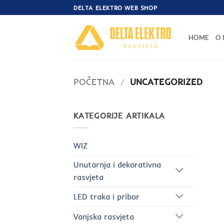
Skip
DELTA ELEKTRO WEB SHOP
to
content
HOME
O
POČETNA
/
UNCATEGORIZED
KATEGORIJE ARTIKALA
WIZ
Unutarnja i dekorativna
rasvjeta
LED traka i pribor
Vanjska rasvjeta