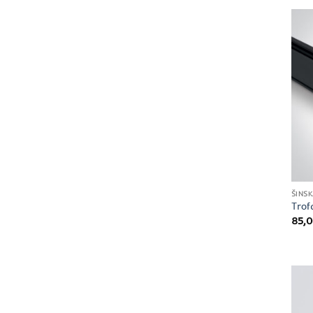
ŠINS
Trof
85,