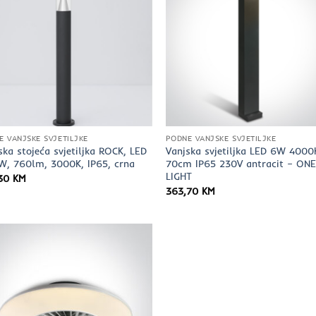
E VANJSKE SVJETILJKE
PODNE VANJSKE SVJETILJKE
ska stojeća svjetiljka ROCK, LED
Vanjska svjetiljka LED 6W 4000
W, 760lm, 3000K, IP65, crna
70cm IP65 230V antracit – ON
LIGHT
,30
KM
363,70
KM