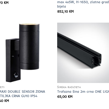
max 4x5W, H-1650, zlatna grad
,70
KM
bijela
852,10
KM
ETI
ŠINSKA RASVJETA
MAXI DOUBLE SENSOR ZIDNA
Trofazna šina 2m crna ONE LIG
TILJKA CRNA GU10 IP54
65,00
KM
,40
KM