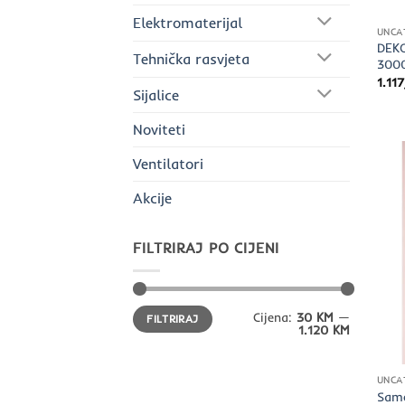
Elektromaterijal
UNCA
DEKO
Tehnička rasvjeta
300
1.11
Sijalice
Noviteti
Ventilatori
Akcije
FILTRIRAJ PO CIJENI
Min
Maks
Cijena:
30 KM
—
FILTRIRAJ
cijena
cijena
1.120 KM
UNCA
Sam