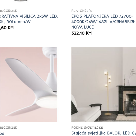
TEGORIZED
PLAFONJERE
RATIVNA VISILICA 3x5W LED,
EPOS PLAFONJERA LED /2700-
0K, 90Lumen/W
4000K/24W/1482Lm/CRNA&BIJE
NOVA LUCE
7,60
KM
322,10
KM
TEGORIZED
PODNE SVJETILJKE
Stajaća svjetiljka BALOR, LED G
oa