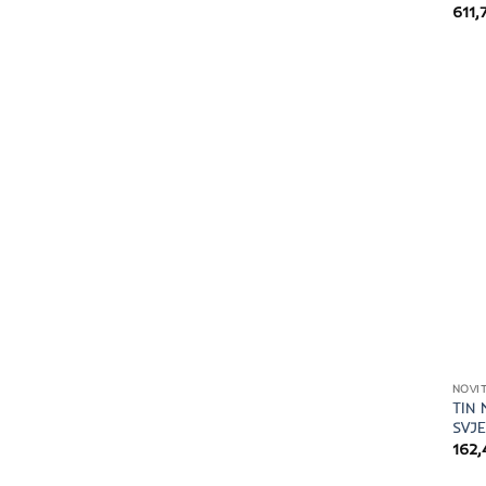
611
NOVIT
TIN 
SVJE
162