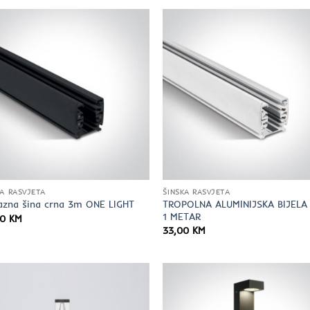
KA RASVJETA
ŠINSKA RASVJETA
TROPOLNA ALUMINIJSKA BIJELA
azna šina crna 3m ONE LIGHT
1 METAR
00
KM
33,00
KM