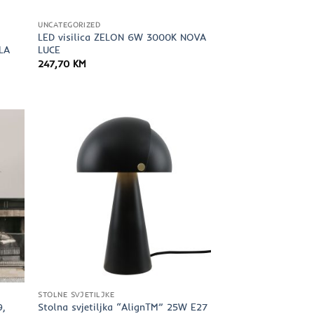
UNCATEGORIZED
LED visilica ZELON 6W 3000K NOVA
LA
LUCE
247,70
KM
STOLNE SVJETILJKE
9,
Stolna svjetiljka “AlignTM” 25W E27