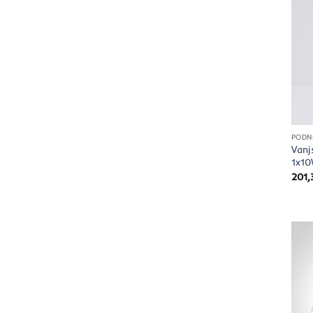
PODN
Vanj
1x10
201