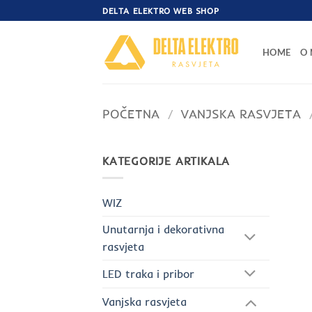
Skip
DELTA ELEKTRO WEB SHOP
to
content
HOME
O
POČETNA
/
VANJSKA RASVJETA
KATEGORIJE ARTIKALA
WIZ
Unutarnja i dekorativna
rasvjeta
LED traka i pribor
Vanjska rasvjeta