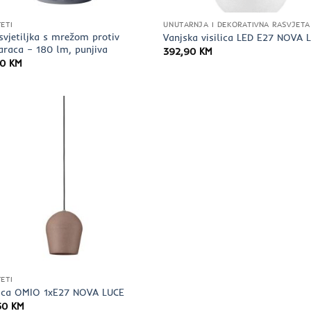
ETI
UNUTARNJA I DEKORATIVNA RASVJETA
svjetiljka s mrežom protiv
Vanjska visilica LED E27 NOVA 
raca – 180 lm, punjiva
392,90
KM
00
KM
ETI
lica OMIO 1xE27 NOVA LUCE
,50
KM