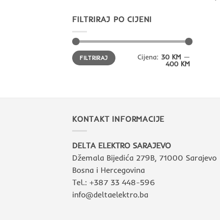
FILTRIRAJ PO CIJENI
Min
Maks
Cijena:
30 KM
—
FILTRIRAJ
cijena
cijena
400 KM
KONTAKT INFORMACIJE
DELTA ELEKTRO SARAJEVO
Džemala Bijedića 279B, 71000 Sarajevo
Bosna i Hercegovina
Tel.: +387 33 448-596
info@deltaelektro.ba