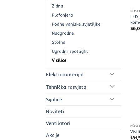
Zidna
NOVIT
Plafonjera
LED 
koma
Podne vanjske svjetiljke
36,
Nadgradne
Stolna
Ugradni spotlight
Visilice
Elektromaterijal
Tehnička rasvjeta
Sijalice
Noviteti
Ventilatori
NOVIT
Visi
Akcije
181