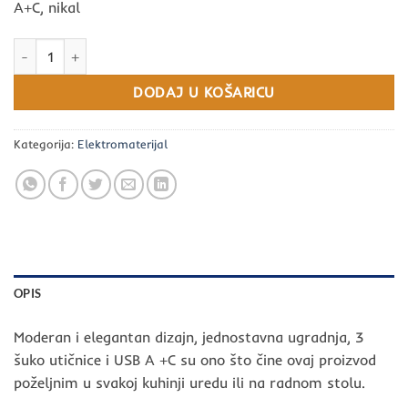
A+C, nikal
235-101 POP UP UTIČNICA 3X SCHUKO, 16A 250 V~ 3680 W, USB A
DODAJ U KOŠARICU
Kategorija:
Elektromaterijal
OPIS
Moderan i elegantan dizajn, jednostavna ugradnja, 3
šuko utičnice i USB A +C su ono što čine ovaj proizvod
poželjnim u svakoj kuhinji uredu ili na radnom stolu.