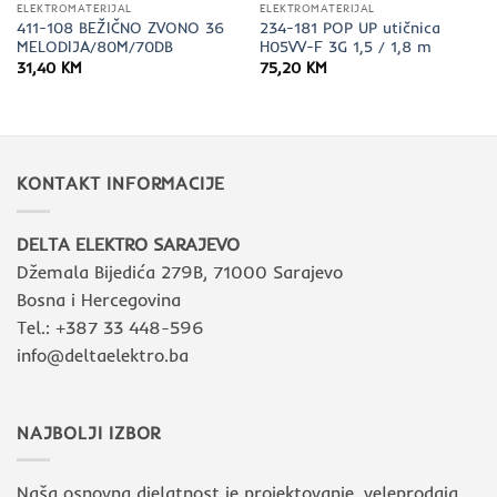
ELEKTROMATERIJAL
ELEKTROMATERIJAL
411-108 BEŽIČNO ZVONO 36
234-181 POP UP utičnica
MELODIJA/80M/70DB
H05VV-F 3G 1,5 / 1,8 m
31,40
KM
75,20
KM
KONTAKT INFORMACIJE
DELTA ELEKTRO SARAJEVO
Džemala Bijedića 279B, 71000 Sarajevo
Bosna i Hercegovina
Tel.: +387 33 448-596
info@deltaelektro.ba
NAJBOLJI IZBOR
Naša osnovna djelatnost je projektovanje, veleprodaja,