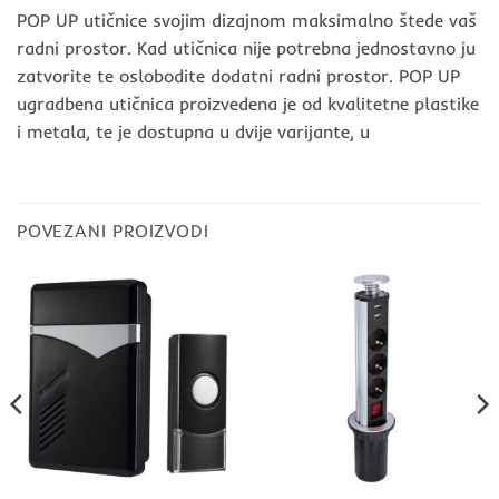
POP UP utičnice svojim dizajnom maksimalno štede vaš
radni prostor. Kad utičnica nije potrebna jednostavno ju
zatvorite te oslobodite dodatni radni prostor. POP UP
ugradbena utičnica proizvedena je od kvalitetne plastike
i metala, te je dostupna u dvije varijante, u
POVEZANI PROIZVODI