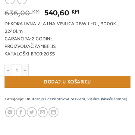
Izvorna
Trenutna
636,00
KM
540,60
KM
cijena
cijena
DEKORATIVNA ZLATNA VISILICA 28W LED , 3000K ,
bila
je:
2240Lm
je:
540,60 KM.
GARANCIJA:2 GODINE
636,00 KM.
PROIZVOĐAČ:ZAMBELIS
KATALOŠKI BROJ:2035
DEKORATIVNA ZLATNA VISILICA 28W LED , 3000K , 2240Lm količi
DODAJ U KOŠARICU
Kategorije:
Unutarnja i dekorativna rasvjeta
,
Visilice (viseće lampe)