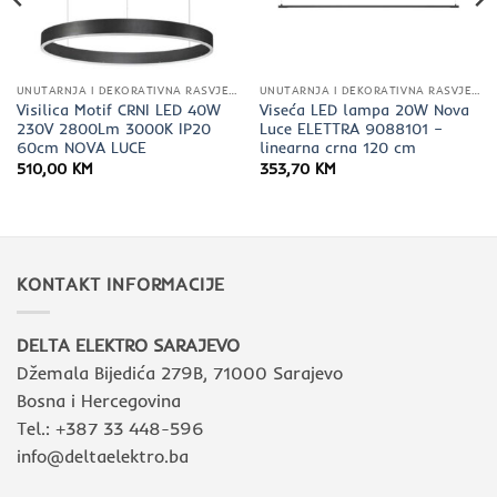
UNUTARNJA I DEKORATIVNA RASVJETA
UNUTARNJA I DEKORATIVNA RASVJETA
Visilica Motif CRNI LED 40W
Viseća LED lampa 20W Nova
230V 2800Lm 3000K IP20
Luce ELETTRA 9088101 –
60cm NOVA LUCE
linearna crna 120 cm
510,00
KM
353,70
KM
KONTAKT INFORMACIJE
DELTA ELEKTRO SARAJEVO
Džemala Bijedića 279B, 71000 Sarajevo
Bosna i Hercegovina
Tel.: +387 33 448-596
info@deltaelektro.ba