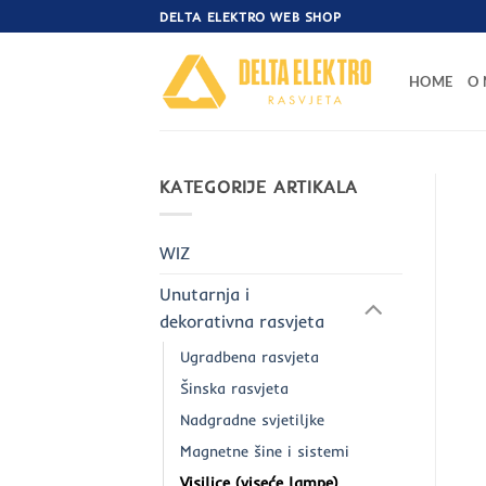
Skip
DELTA ELEKTRO WEB SHOP
to
content
HOME
O
KATEGORIJE ARTIKALA
WIZ
Unutarnja i
dekorativna rasvjeta
Ugradbena rasvjeta
Šinska rasvjeta
Nadgradne svjetiljke
Magnetne šine i sistemi
Visilice (viseće lampe)