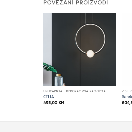
POVEZANI PROIZVODI
PE)
UNUTARNJA I DEKORATIVNA RASVJETA
VISILI
CELIA
Rand
495,00
KM
604,