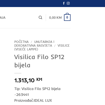
0
AJA
0,00
KM
POČETNA
/
UNUTARNJA I
DEKORATIVNA RASVJETA
/
VISILICE
(VISEĆE LAMPE)
Visilica Filo SP12
bijela
1.313,10
KM
Tip: Visilica Filo SP12 bijela
-263441
Proizvođač:IDEAL LUX