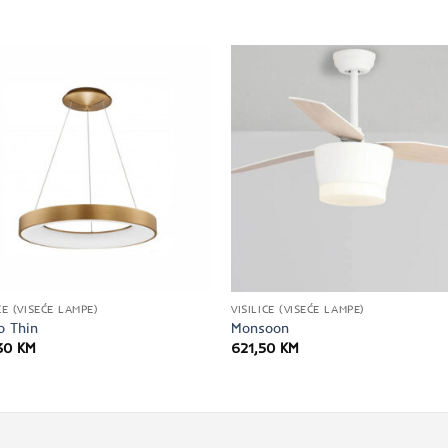
CE (VISEĆE LAMPE)
VISILICE (VISEĆE LAMPE)
o Thin
Monsoon
30
KM
621,50
KM