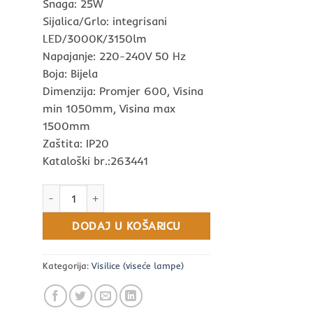
Snaga: 25W
Sijalica/Grlo: integrisani
LED/3000K/3150lm
Napajanje: 220-240V 50 Hz
Boja: Bijela
Dimenzija: Promjer 600, Visina
min 1050mm, Visina max
1500mm
Zaštita: IP20
Kataloški br.:263441
Visilica Filo SP12 bijela količina
DODAJ U KOŠARICU
Kategorija:
Visilice (viseće lampe)