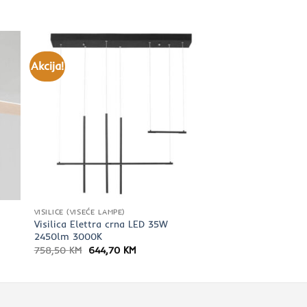
Akcija!
VISILICE (VISEĆE LAMPE)
Visilica Elettra crna LED 35W
2450lm 3000K
Izvorna
Trenutna
758,50
KM
644,70
KM
cijena
cijena
bila
je:
je:
644,70 KM.
758,50 KM.