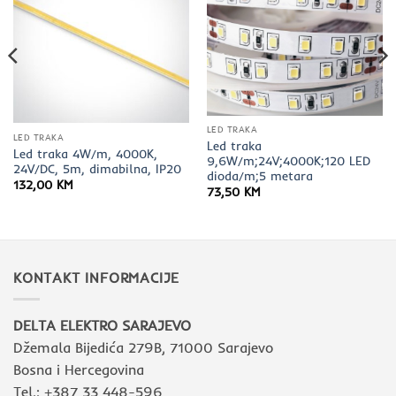
LED TRAKA
LED TRAKA
Led traka
Led traka 4W/m, 4000K,
9,6W/m;24V;4000K;120 LED
24V/DC, 5m, dimabilna, IP20
dioda/m;5 metara
132,00
KM
73,50
KM
KONTAKT INFORMACIJE
DELTA ELEKTRO SARAJEVO
Džemala Bijedića 279B, 71000 Sarajevo
Bosna i Hercegovina
Tel.: +387 33 448-596