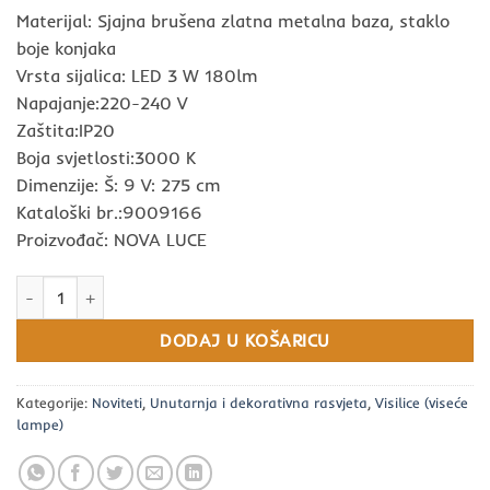
Materijal: Sjajna brušena zlatna metalna baza, staklo
boje konjaka
Vrsta sijalica: LED 3 W 180lm
Napajanje:220-240 V
Zaštita:IP20
Boja svjetlosti:3000 K
Dimenzije: Š: 9 V: 275 cm
Kataloški br.:9009166
Proizvođač: NOVA LUCE
LED visilica SANO 3W NOVA LUCE količina
DODAJ U KOŠARICU
Kategorije:
Noviteti
,
Unutarnja i dekorativna rasvjeta
,
Visilice (viseće
lampe)