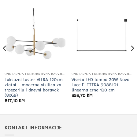
UNUTARNJA I DEKORATIVNA RASVJETA
UNUTARNJA I DEKORATIVNA RASVJETA
Luksuzni luster VITRA 120cm
Viseća LED lampa 20W Nova
zlatni – moderna visilica za
Luce ELETTRA 9088101 –
trpezariju i dnevni boravak
linearna crna 120 cm
(8xG9)
353,70
KM
817,10
KM
KONTAKT INFORMACIJE