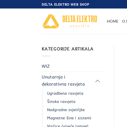
Skip
DELTA ELEKTRO WEB SHOP
to
content
HOME
O
KATEGORIJE ARTIKALA
WIZ
Unutarnja i
dekorativna rasvjeta
Ugradbena rasvjeta
Šinska rasvjeta
Nadgradne svjetiljke
Magnetne šine i sistemi
Visilice (viseće lampe)