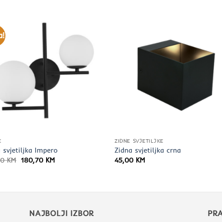
a!
E
ZIDNE SVJETILJKE
 svjetiljka Impero
Zidna svjetiljka crna
Izvorna
Trenutna
60
KM
180,70
KM
45,00
KM
cijena
cijena
bila
je:
je:
180,70 KM.
212,60 KM.
NAJBOLJI IZBOR
PRA