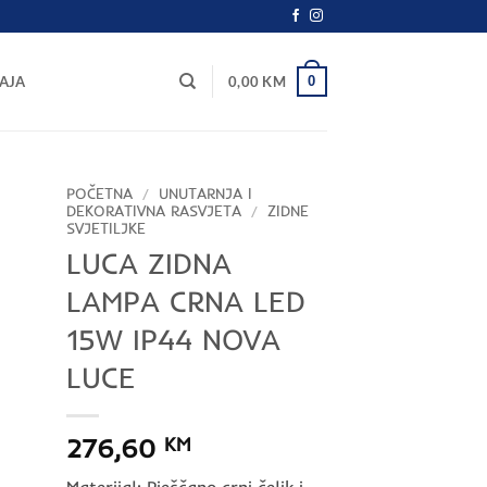
0
AJA
0,00
KM
POČETNA
/
UNUTARNJA I
DEKORATIVNA RASVJETA
/
ZIDNE
SVJETILJKE
LUCA ZIDNA
LAMPA CRNA LED
15W IP44 NOVA
LUCE
276,60
KM
Materijal: Pješčano crni čelik i