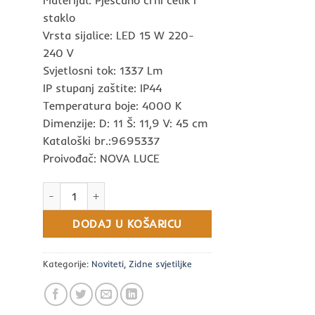
staklo
Vrsta sijalice: LED 15 W 220-
240 V
Svjetlosni tok: 1337 Lm
IP stupanj zaštite: IP44
Temperatura boje: 4000 K
Dimenzije: D: 11 Š: 11,9 V: 45 cm
Kataloški br.:9695337
Proivođač: NOVA LUCE
LUCA ZIDNA LAMPA CRNA LED 15W IP44 NOVA LUCE količin
DODAJ U KOŠARICU
Kategorije:
Noviteti
,
Zidne svjetiljke