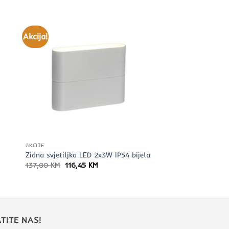
Akcija!
AKCIJE
Zidna svjetiljka LED 2x3W IP54 bijela
Izvorna
Trenutna
137,00
KM
116,45
KM
cijena
cijena
bila
je:
je:
116,45 KM.
137,00 KM.
TITE NAS!