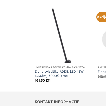
Akcij
TIVNA RASVJETA
UNUTARNJA I DEKORATIVNA RASVJETA
AKCIJ
nje sa
Zidna svjetiljka ADEN, LED 18W,
Zidna
eni mesing 3W
1440lm, 3000K, crna
212,
161,50
KM
KONTAKT INFORMACIJE