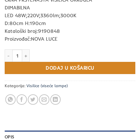
DIMABILNA
LED 48W;220V;3360lm;3000K
D:80cm H:190cm
Kataloški broj:9190848
Proizvođač:NOVA LUCE
Motif CRNI LED 48W 230V 3360Lm 3000K IP20 80cm količina
DODAJ U KOŠARICU
Kategorija:
Visilice (viseće lampe)
OPIS