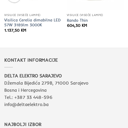
VISILICE (VISEĆE LAMPE)
VISILICE (VISEĆE LAMPE)
Visilica Cerelia dimabilna LED
Rando Thin
57W 3189lm 3000K
604,30
KM
1.137,50
KM
KONTAKT INFORMACIJE
DELTA ELEKTRO SARAJEVO
Džemala Bijedića 279B, 71000 Sarajevo
Bosna i Hercegovina
Tel.: +387 33 448-596
info@deltaelektro.ba
NAJBOLJI IZBOR