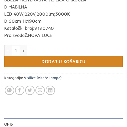
DIMABILNA
LED 40W;220V;2800lm;3000K
D:60cm H:190cm
Kataloški broj:9190740
Proizvođač:NOVA LUCE
Motif BIJELI LED 40W 230V 2800Lm 3000K IP20 60cm količina
DODAJ U KOŠARICU
Kategorija:
Visilice (viseće lampe)
OPIS