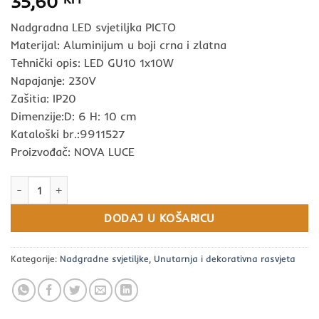
35,60
Nadgradna LED svjetiljka PICTO
Materijal: Aluminijum u boji crna i zlatna
Tehnički opis: LED GU10 1x10W
Napajanje: 230V
Zašitia: IP20
Dimenzije:D: 6 H: 10 cm
Kataloški br.:9911527
Proizvođač: NOVA LUCE
Nadgradna LED svjetiljka PICTO NOVA LUCE količina
DODAJ U KOŠARICU
Kategorije:
Nadgradne svjetiljke
,
Unutarnja i dekorativna rasvjeta