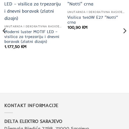
UNUTARNJA I DEKORATIVNA RASVJETA
Visilica 1x40W E27 “Notti”
crna
UNUTARNJA I DEKORATIVNA RASVJETA
100,90
KM
Moderni luster MOTIF LED –
visilica za trpezariju i dnevni
boravak (zlatni dizajn)
1.177,50
KM
KONTAKT INFORMACIJE
DELTA ELEKTRO SARAJEVO
Džemala Bijedića 279B, 71000 Sarajevo