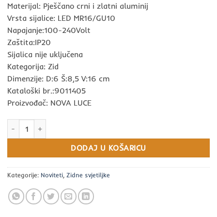
Materijal: Pješčano crni i zlatni aluminij
Vrsta sijalice: LED MR16/GU10
Napajanje:100-240Volt
Zaštita:IP20
Sijalica nije uključena
Kategorija: Zid
Dimenzije: D:6 Š:8,5 V:16 cm
Kataloški br.:9011405
Proizvođač: NOVA LUCE
NESSI ZIDNA LAMPA GU10 1x10W IP20 NOVA LUCE količina
DODAJ U KOŠARICU
Kategorije:
Noviteti
,
Zidne svjetiljke