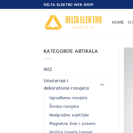
Skip
DELTA ELEKTRO WEB SHOP
to
content
HOME
O
KATEGORIJE ARTIKALA
WIZ
Unutarnja i
dekorativna rasvjeta
Ugradbena rasvjeta
Šinska rasvjeta
Nadgradne svjetiljke
Magnetne šine i sistemi
Visilice (viseće lampe)