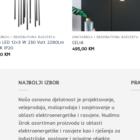
RNJA I DEKORATIVNA RASVJETA
UNUTARNJA I DEKORATIVNA RASVJETA
o LED 12×3 W 230 Volt 2280Lm
CELIA
K IP20
495,00
KM
50
KM
NAJBOLJI IZBOR
PRA
Naša osnovna djelatnost je projektovanje,
veleprodaja, maloprodaja i savjetovanje u
oblasti elektroenergetike i rasvjete. Nudimo
širok asortiman proizvoda iz oblasti
elektroenergetike i rasvjete kao i rješenja za
industrijske, poslovne i privatne objekte.