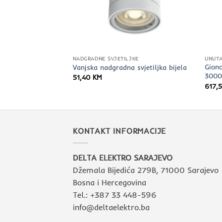
TIVNA RASVJETA
NADGRADNE SVJETILJKE
UNUTA
Gion
7 “Notti” siva
Vanjska nadgradna svjetiljka bijela
3000
51,40
KM
617,
KONTAKT INFORMACIJE
DELTA ELEKTRO SARAJEVO
Džemala Bijedića 279B, 71000 Sarajevo
Bosna i Hercegovina
Tel.: +387 33 448-596
info@deltaelektro.ba