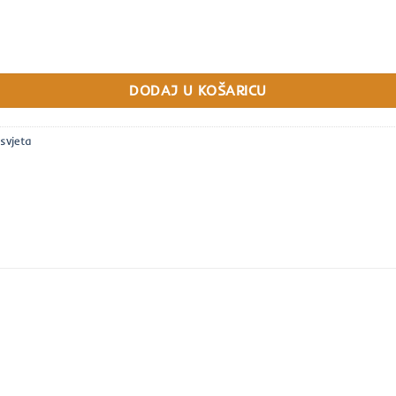
ičina
DODAJ U KOŠARICU
svjeta