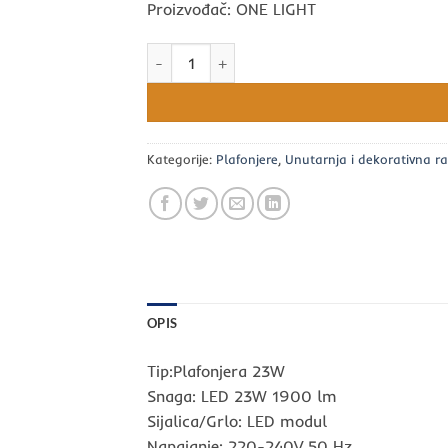
Proizvođač: ONE LIGHT
Plafonjera 23W/3000K/1900lm ONE LIGHT kol
Kategorije:
Plafonjere
,
Unutarnja i dekorativna ra
OPIS
Tip:Plafonjera 23W
Snaga: LED 23W 1900 lm
Sijalica/Grlo: LED modul
Napajanje: 220-240V 50 Hz