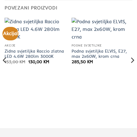
POVEZANI PROIZVODI
Akcija!
AKCIJE
PODNE SVJETILJKE
Zidna svjetiljka Raccio zlatna
Podna svjetiljka ELVIS, E27,
LED 4.6W 280lm 3000K
max 2x60W, krom crna
Izvorna
Trenutna
153,00
KM
130,00
KM
285,50
KM
cijena
cijena
bila
je:
je:
130,00 KM.
153,00 KM.