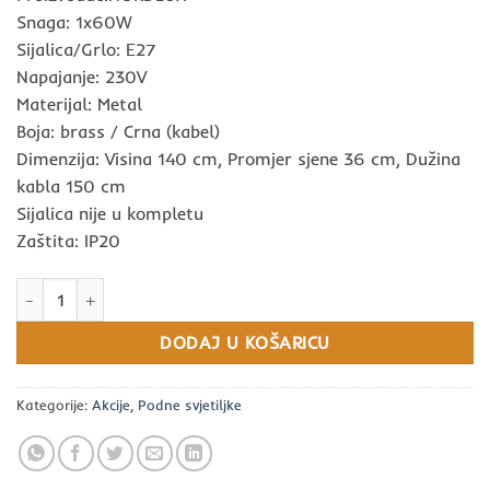
je:
233,70 KM.
Snaga: 1x60W
274,90 KM.
Sijalica/Grlo: E27
Napajanje: 230V
Materijal: Metal
Boja: brass / Crna (kabel)
Dimenzija: Visina 140 cm, Promjer sjene 36 cm, Dužina
kabla 150 cm
Sijalica nije u kompletu
Zaštita: IP20
Podna svjetiljka CERA 1xE27 količina
DODAJ U KOŠARICU
Kategorije:
Akcije
,
Podne svjetiljke