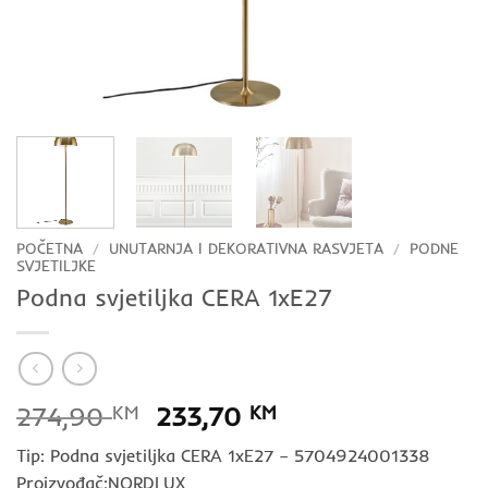
POČETNA
/
UNUTARNJA I DEKORATIVNA RASVJETA
/
PODNE
SVJETILJKE
Podna svjetiljka CERA 1xE27
Izvorna
Trenutna
274,90
KM
233,70
KM
cijena
cijena
Tip: Podna svjetiljka CERA 1xE27 – 5704924001338
bila
je:
Proizvođač:NORDLUX