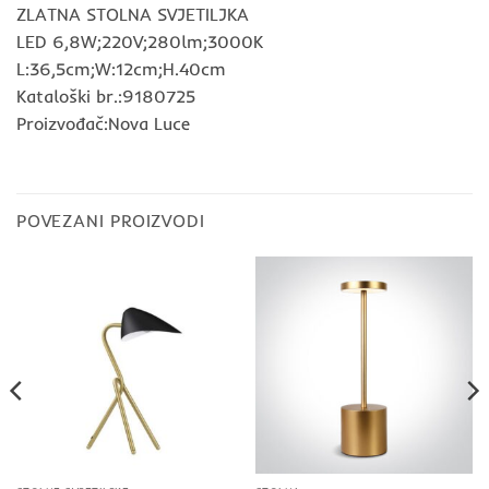
ZLATNA STOLNA SVJETILJKA
LED 6,8W;220V;280lm;3000K
L:36,5cm;W:12cm;H.40cm
Kataloški br.:9180725
Proizvođač:Nova Luce
POVEZANI PROIZVODI