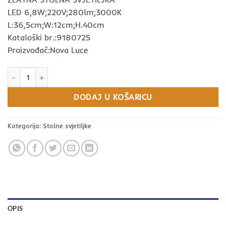
LED 6,8W;220V;280lm;3000K
L:36,5cm;W:12cm;H.40cm
Kataloški br.:9180725
Proizvođač:Nova Luce
Stolna svjetiljka Raccio zlatna LED 6.8W 280lm 3000K količina
DODAJ U KOŠARICU
Kategorija:
Stolne svjetiljke
OPIS