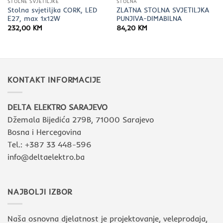
STOLNE SVJETILJKE
STOLNA
Stolna svjetiljka CORK, LED
ZLATNA STOLNA SVJETILJKA
E27, max 1x12W
PUNJIVA-DIMABILNA
232,00
KM
84,20
KM
KONTAKT INFORMACIJE
DELTA ELEKTRO SARAJEVO
Džemala Bijedića 279B, 71000 Sarajevo
Bosna i Hercegovina
Tel.: +387 33 448-596
info@deltaelektro.ba
NAJBOLJI IZBOR
Naša osnovna djelatnost je projektovanje, veleprodaja,