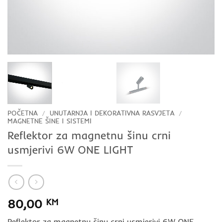
POČETNA
/
UNUTARNJA I DEKORATIVNA RASVJETA
/
MAGNETNE ŠINE I SISTEMI
Reflektor za magnetnu šinu crni
usmjerivi 6W ONE LIGHT
80,00
KM
Reflektor za magnetnu šinu crni usmjerivi 6W ONE