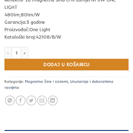
LIGHT
480lm;80lm/W
Garancija:3 godine
Proizvođač:One Light
Kataloški broj:42108/B/W
Reflektor za magnetnu šinu crni usmjerivi 6W ONE LIGHT količin
DODAJ U KOŠARICU
Kategorije:
Magnetne šine i sistemi
,
Unutarnja i dekorativna
rasvjeta