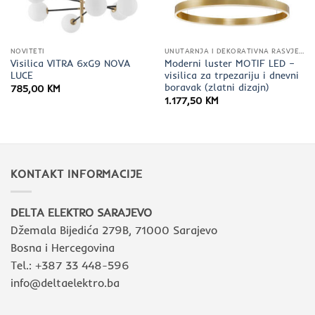
NOVITETI
UNUTARNJA I DEKORATIVNA RASVJETA
Visilica VITRA 6xG9 NOVA
Moderni luster MOTIF LED –
LUCE
visilica za trpezariju i dnevni
boravak (zlatni dizajn)
785,00
KM
1.177,50
KM
KONTAKT INFORMACIJE
DELTA ELEKTRO SARAJEVO
Džemala Bijedića 279B, 71000 Sarajevo
Bosna i Hercegovina
Tel.: +387 33 448-596
info@deltaelektro.ba