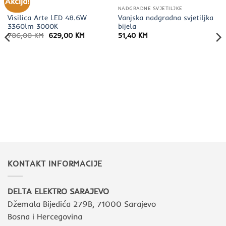
Akcija!
AKCIJE
NADGRADNE SVJETILJKE
Visilica Arte LED 48.6W
Vanjska nadgradna svjetiljka
3360lm 3000K
bijela
Izvorna
Trenutna
786,00
KM
629,00
KM
51,40
KM
cijena
cijena
bila
je:
je:
629,00 KM.
786,00 KM.
KONTAKT INFORMACIJE
DELTA ELEKTRO SARAJEVO
Džemala Bijedića 279B, 71000 Sarajevo
Bosna i Hercegovina