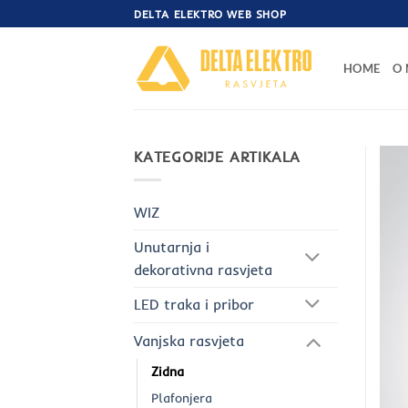
Skip
DELTA ELEKTRO WEB SHOP
to
content
HOME
O
KATEGORIJE ARTIKALA
WIZ
Unutarnja i
dekorativna rasvjeta
LED traka i pribor
Vanjska rasvjeta
Zidna
Plafonjera