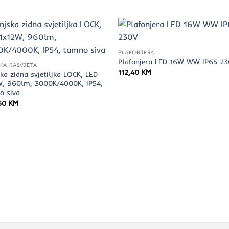
PLAFONJERA
Plafonjera LED 16W WW IP65 2
KA RASVJETA
112,40
KM
ka zidna svjetiljka LOCK, LED
W, 960lm, 3000K/4000K, IP54,
o siva
60
KM