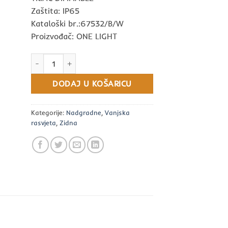
Zaštita: IP65
Kataloški br.:67532/B/W
Proizvođač: ONE LIGHT
Vanjska zidna svjetiljka LED 15W, 3000K, PROM 250, IP65,
DODAJ U KOŠARICU
Kategorije:
Nadgradne
,
Vanjska
rasvjeta
,
Zidna