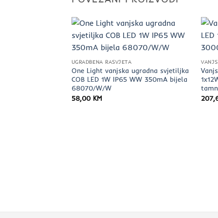
UGRADBENA RASVJETA
VANJS
One Light vanjska ugradna svjetiljka
Vanjs
COB LED 1W IP65 WW 350mA bijela
1x12
68070/W/W
tamn
58,00
KM
207,
etiljka POSEN, LED
, IP65, antracit