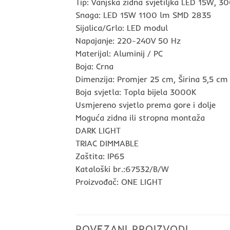
Tip: Vanjska zidna svjetiljka LED 15W, 
Snaga: LED 15W 1100 lm SMD 2835
Sijalica/Grlo: LED modul
Napajanje: 220-240V 50 Hz
Materijal: Aluminij / PC
Boja: Crna
Dimenzija: Promjer 25 cm, Širina 5,5 cm
Boja svjetla: Topla bijela 3000K
Usmjereno svjetlo prema gore i dolje
Moguća zidna ili stropna montaža
DARK LIGHT
TRIAC DIMMABLE
Zaštita: IP65
Kataloški br.:67532/B/W
Proizvođač: ONE LIGHT
POVEZANI PROIZVODI