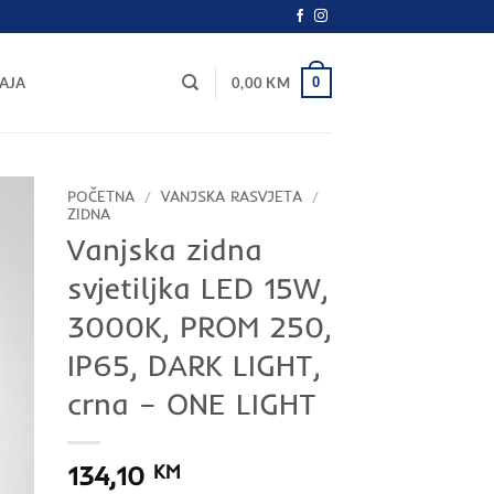
0
AJA
0,00
KM
POČETNA
/
VANJSKA RASVJETA
/
ZIDNA
Vanjska zidna
svjetiljka LED 15W,
3000K, PROM 250,
IP65, DARK LIGHT,
crna – ONE LIGHT
134,10
KM