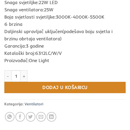
Snaga svjetiljke:22W LED
Snaga ventilatora:25W
Boja svjetlosti svjetiljke:3000K-4000K-5500K
6 brzina
Daljinski upravljač uključen(podešava boju svjetla i
brzinu obrtaja ventilatora)
Garancija:3 godine
Kataloški broj:6312LC/W/V
Proizvođač:One Light
VENTILATOR SA DRVENIM LOPATICAMA I SVJETILJKOM ONE LIGHT k
DODAJ U KOŠARICU
Kategorija:
Ventilatori