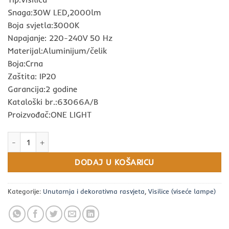
Snaga:30W LED,2000lm
Boja svjetla:3000K
Napajanje: 220-240V 50 Hz
Materijal:Aluminijum/čelik
Boja:Crna
Zaštita: IP20
Garancija:2 godine
Kataloški br.:63066A/B
Proizvođač:ONE LIGHT
VISILICA CRNA 30W LED;3000K;2000lm ONE LIGHT količina
DODAJ U KOŠARICU
Kategorije:
Unutarnja i dekorativna rasvjeta
,
Visilice (viseće lampe)