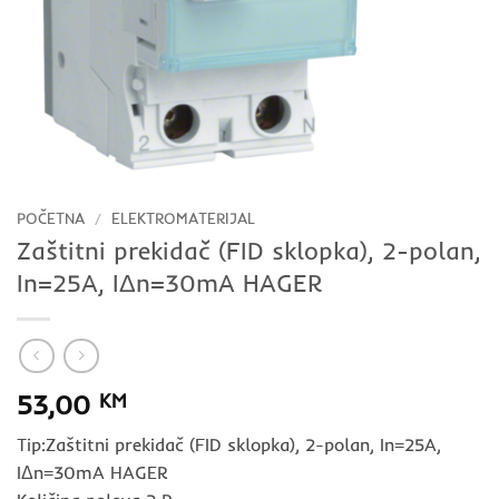
POČETNA
/
ELEKTROMATERIJAL
Zaštitni prekidač (FID sklopka), 2-polan,
In=25A, IΔn=30mA HAGER
53,00
KM
Tip:Zaštitni prekidač (FID sklopka), 2-polan, In=25A,
IΔn=30mA HAGER