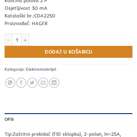
Količina polova 2 P
Osjetljivost 30 mA
Kataloški br.:CDA225D
Proizvođač: HAGER
Zaštitni prekidač (FID sklopka), 2-polan, In=25A, IΔn=30mA HAGE
DODAJ U KOŠARICU
Kategorija:
Elektromaterijal
OPIS
Tip:Zaštitni prekidač (FID sklopka), 2-polan, In=25A,