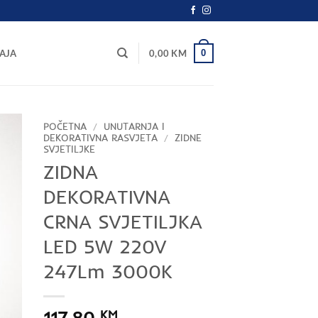
0
AJA
0,00
KM
POČETNA
/
UNUTARNJA I
DEKORATIVNA RASVJETA
/
ZIDNE
SVJETILJKE
ZIDNA
DEKORATIVNA
CRNA SVJETILJKA
LED 5W 220V
247Lm 3000K
117,80
KM