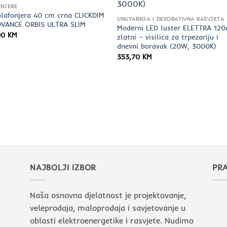
NJERE
plafonjera 40 cm crna CLICKDIM
UNUTARNJA I DEKORATIVNA RASVJETA
DVANCE ORBIS ULTRA SLIM
Moderni LED luster ELETTRA 12
00
KM
zlatni – visilica za trpezariju i
dnevni boravak (20W, 3000K)
353,70
KM
NAJBOLJI IZBOR
PRA
Naša osnovna djelatnost je projektovanje,
veleprodaja, maloprodaja i savjetovanje u
oblasti elektroenergetike i rasvjete. Nudimo