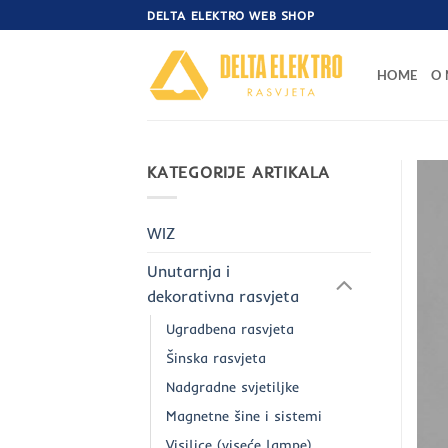
Skip
DELTA ELEKTRO WEB SHOP
to
content
HOME
O
KATEGORIJE ARTIKALA
WIZ
Unutarnja i
dekorativna rasvjeta
Ugradbena rasvjeta
Šinska rasvjeta
Nadgradne svjetiljke
Magnetne šine i sistemi
Visilice (viseće lampe)