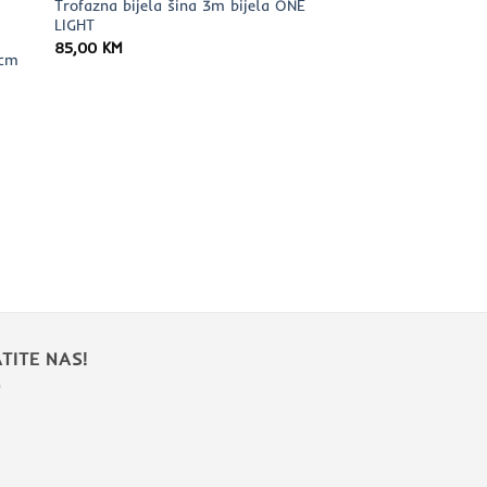
Trofazna bijela šina 3m bijela ONE
LIGHT
85,00
KM
0cm
TITE NAS!