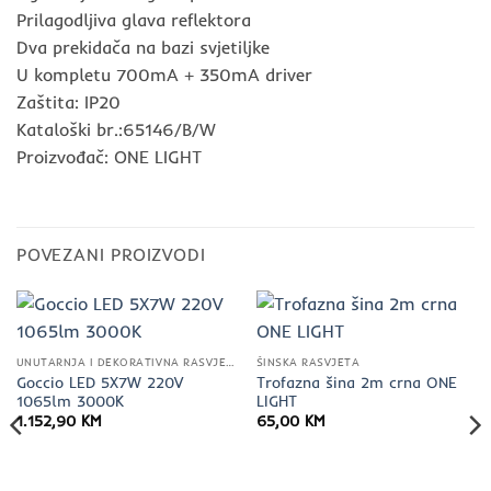
Prilagodljiva glava reflektora
Dva prekidača na bazi svjetiljke
U kompletu 700mA + 350mA driver
Zaštita: IP20
Kataloški br.:65146/B/W
Proizvođač: ONE LIGHT
POVEZANI PROIZVODI
UNUTARNJA I DEKORATIVNA RASVJETA
ŠINSKA RASVJETA
Goccio LED 5X7W 220V
Trofazna šina 2m crna ONE
1065lm 3000K
LIGHT
1.152,90
KM
65,00
KM