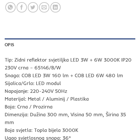
OPIS
Tip: Zidni reflektor svjetiljka LED 3W + 6W 3000K IP20
230V crna – 65146/B/W
Snaga: COB LED 3W 160 lm + COB LED 6W 480 lm
Sijalica/Grlo: LED modul
Napajanje: 220-240V 50Hz
Materijal: Metal / Aluminij / Plastika
Boja: Crna / Prozirna
Dimenzija: Dužina 300 mm, Visina 50 mm, Širina 35
mm
Boja svjetla: Topla bijela 3000K
Ugao svjetlosnog snopa: 36°