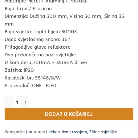
Materijal: Metal / Aluminij / Plastika
Boja: Crna / Prozirna
Dimenzija: Dužina 300 mm, Visina 50 mm, Širina 35
mm
Boja svjetla: Topla bijela 3000K
Ugao svjetlosnog snopa: 36°
Prilagodljiva glava reflektora
Dva prekidača na bazi svjetiljke
U kompletu 700mA + 350mA driver
Zaštita: IP20
Kataloški br.:65146/B/W
Proizvođač: ONE LIGHT
Zidna svjetiljka LED 3W + 6W 3000K IP20 230V crna - ONE LIGHT
DODAJ U KOŠARICU
Kategorije:
Unutarnja i dekorativna rasvjeta
,
Zidne svjetiljke