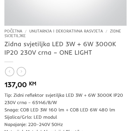
POČETNA
/
UNUTARNJA I DEKORATIVNA RASVJETA
/
ZIDNE
SVJETILJKE
Zidna svjetiljka LED 3W + 6W 3000K
IP20 230V crna – ONE LIGHT
137,00
KM
Tip: Zidni reflektor svjetiljka LED 3W + 6W 3000K IP20
230V crna – 65146/B/W
Snaga: COB LED 3W 160 lm + COB LED 6W 480 lm
Sijalica/Grlo: LED modul
Napajanje: 220-240V 50Hz