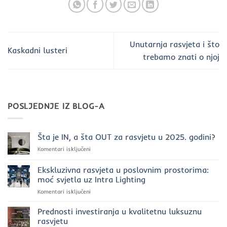
Unutarnja rasvjeta i što
Kaskadni lusteri
trebamo znati o njoj
POSLJEDNJE IZ BLOG-A
Šta je IN, a šta OUT za rasvjetu u 2025. godini?
za
Komentari isključeni
Šta
je
Ekskluzivna rasvjeta u poslovnim prostorima:
IN,
moć svjetla uz Intra Lighting
a
za
Komentari isključeni
šta
Ekskluzivna
OUT
rasvjeta
za
Prednosti investiranja u kvalitetnu luksuznu
u
rasvjetu
rasvjetu
poslovnim
u