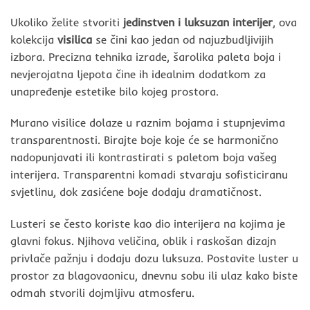
Ukoliko želite stvoriti
jedinstven i luksuzan interijer
, ova
kolekcija
visilica
se čini kao jedan od najuzbudljivijih
izbora. Precizna tehnika izrade, šarolika paleta boja i
nevjerojatna ljepota čine ih idealnim dodatkom za
unapređenje estetike bilo kojeg prostora.
Murano visilice dolaze u raznim bojama i stupnjevima
transparentnosti. Birajte boje koje će se harmonično
nadopunjavati ili kontrastirati s paletom boja vašeg
interijera. Transparentni komadi stvaraju sofisticiranu
svjetlinu, dok zasićene boje dodaju dramatičnost.
Lusteri se često koriste kao dio interijera na kojima je
glavni fokus. Njihova veličina, oblik i raskošan dizajn
privlače pažnju i dodaju dozu luksuza. Postavite luster u
prostor za blagovaonicu, dnevnu sobu ili ulaz kako biste
odmah stvorili dojmljivu atmosferu.