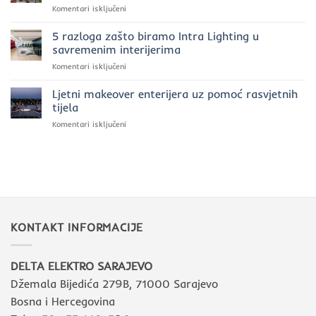
za
Komentari isključeni
prostorima:
2025.
Prednosti
moć
godini?
investiranja
5 razloga zašto biramo Intra Lighting u
svjetla
u
uz
savremenim interijerima
kvalitetnu
Intra
za
Komentari isključeni
luksuznu
Lighting
5
rasvjetu
razloga
Ljetni makeover enterijera uz pomoć rasvjetnih
zašto
tijela
biramo
za
Komentari isključeni
Intra
Ljetni
Lighting
makeover
u
enterijera
savremenim
uz
interijerima
pomoć
rasvjetnih
tijela
KONTAKT INFORMACIJE
DELTA ELEKTRO SARAJEVO
Džemala Bijedića 279B, 71000 Sarajevo
Bosna i Hercegovina