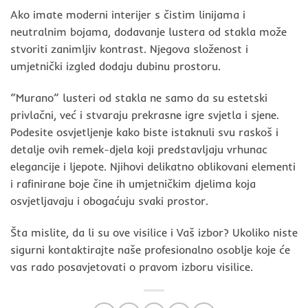
Ako imate moderni interijer s čistim linijama i
neutralnim bojama, dodavanje lustera od stakla može
stvoriti zanimljiv kontrast. Njegova složenost i
umjetnički izgled dodaju dubinu prostoru.
“Murano” lusteri od stakla ne samo da su estetski
privlačni, već i stvaraju prekrasne igre svjetla i sjene.
Podesite osvjetljenje kako biste istaknuli svu raskoš i
detalje ovih remek-djela koji predstavljaju vrhunac
elegancije i ljepote. Njihovi delikatno oblikovani elementi
i rafinirane boje čine ih umjetničkim djelima koja
osvjetljavaju i obogaćuju svaki prostor.
Šta mislite, da li su ove visilice i Vaš izbor? Ukoliko niste
sigurni kontaktirajte naše profesionalno osoblje koje će
vas rado posavjetovati o pravom izboru visilice.