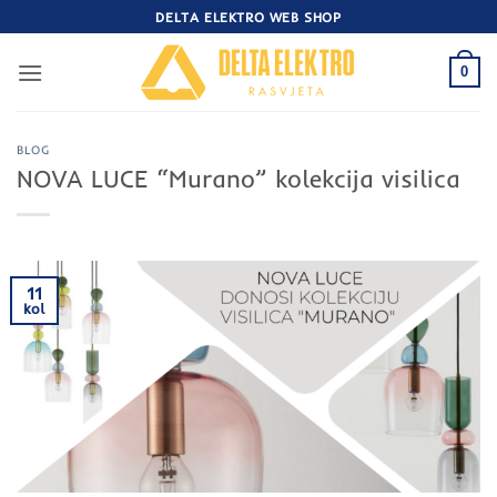
Skip
DELTA ELEKTRO WEB SHOP
to
content
0
BLOG
NOVA LUCE “Murano” kolekcija visilica
11
kol