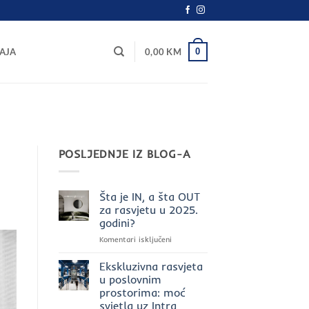
0
AJA
0,00
KM
POSLJEDNJE IZ BLOG-A
Šta je IN, a šta OUT
za rasvjetu u 2025.
godini?
za
Komentari isključeni
Šta
je
Ekskluzivna rasvjeta
IN,
u poslovnim
a
prostorima: moć
šta
svjetla uz Intra
OUT