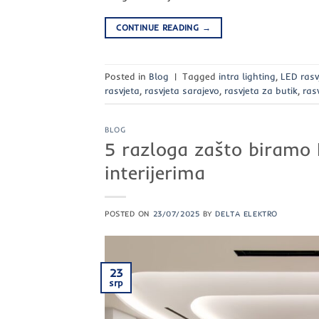
CONTINUE READING
→
Posted in
Blog
|
Tagged
intra lighting
,
LED rasv
rasvjeta
,
rasvjeta sarajevo
,
rasvjeta za butik
,
ras
BLOG
5 razloga zašto biramo 
interijerima
POSTED ON
23/07/2025
BY
DELTA ELEKTRO
23
srp