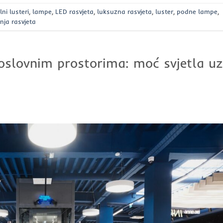
lni lusteri
,
lampe
,
LED rasvjeta
,
luksuzna rasvjeta
,
luster
,
podne lampe
,
nja rasvjeta
poslovnim prostorima: moć svjetla uz