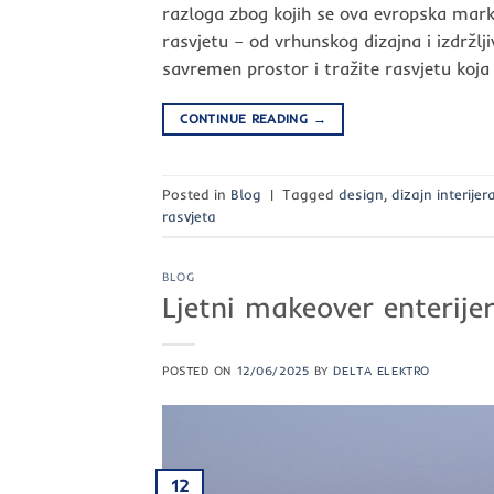
razloga zbog kojih se ova evropska mark
rasvjetu – od vrhunskog dizajna i izdržlji
savremen prostor i tražite rasvjetu koja s
CONTINUE READING
→
Posted in
Blog
|
Tagged
design
,
dizajn interijer
rasvjeta
BLOG
Ljetni makeover enterije
POSTED ON
12/06/2025
BY
DELTA ELEKTRO
12