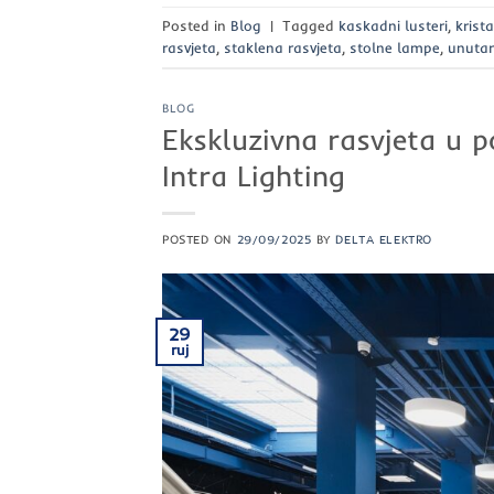
Posted in
Blog
|
Tagged
kaskadni lusteri
,
krista
rasvjeta
,
staklena rasvjeta
,
stolne lampe
,
unutar
BLOG
Ekskluzivna rasvjeta u 
Intra Lighting
POSTED ON
29/09/2025
BY
DELTA ELEKTRO
29
ruj