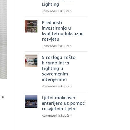
Lighting
za
rasvjetu
za
Komentari isključeni
u
Ekskluzivna
2025.
rasvjeta
Prednosti
godini?
u
investiranja u
poslovnim
kvalitetnu luksuznu
prostorima:
rasvjetu
moć
svjetla
za
Komentari isključeni
uz
Prednosti
Intra
investiranja
5 razloga zašto
Lighting
u
biramo Intra
kvalitetnu
Lighting u
luksuznu
savremenim
rasvjetu
interijerima
za
Komentari isključeni
5
e u
razloga
Ljetni makeover
zašto
enterijera uz pomoć
biramo
rasvjetnih tijela
Intra
za
Komentari isključeni
Lighting
Ljetni
u
makeover
savremenim
enterijera