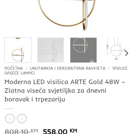
POČETNA
/
UNUTARNJA I DEKORATIVNA RASVJETA
/
VISILICE
(VISEĆE LAMPE)
Moderna LED visilica ARTE Gold 48W –
Zlatna viseća svjetiljka za dnevni
boravak i trpezariju
Izvorna
Trenutna
808,10
KM
558,00
KM