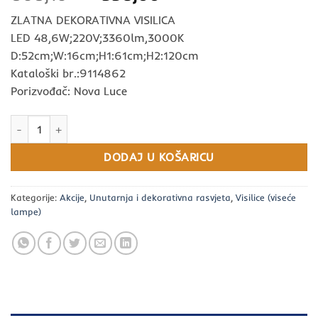
cijena
cijena
ZLATNA DEKORATIVNA VISILICA
bila
je:
LED 48,6W;220V;3360lm,3000K
je:
558,00 KM.
D:52cm;W:16cm;H1:61cm;H2:120cm
808,10 KM.
Kataloški br.:9114862
Porizvođač: Nova Luce
Moderna LED visilica ARTE Gold 48W – Zlatna viseća svjetiljka za 
DODAJ U KOŠARICU
Kategorije:
Akcije
,
Unutarnja i dekorativna rasvjeta
,
Visilice (viseće
lampe)