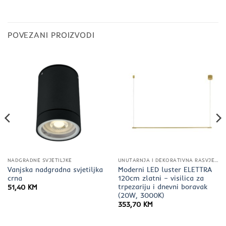
POVEZANI PROIZVODI
NADGRADNE SVJETILJKE
UNUTARNJA I DEKORATIVNA RASVJETA
Vanjska nadgradna svjetiljka
Moderni LED luster ELETTRA
crna
120cm zlatni – visilica za
trpezariju i dnevni boravak
51,40
KM
(20W, 3000K)
353,70
KM