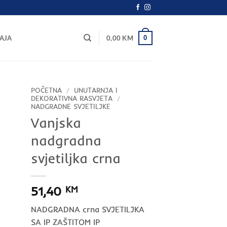
0
AJA
0,00
KM
POČETNA
/
UNUTARNJA I
DEKORATIVNA RASVJETA
/
NADGRADNE SVJETILJKE
Vanjska
nadgradna
svjetiljka crna
51,40
KM
NADGRADNA crna SVJETILJKA
SA IP ZAŠTITOM IP