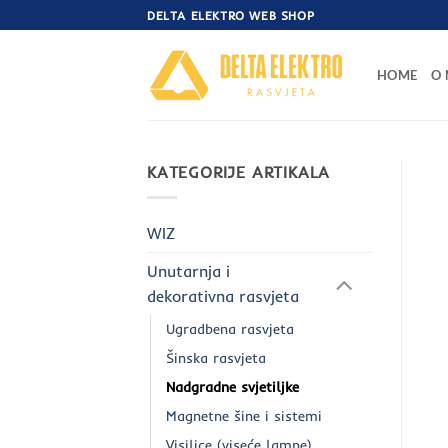
Skip
DELTA ELEKTRO WEB SHOP
to
content
HOME
O
KATEGORIJE ARTIKALA
WIZ
Unutarnja i
dekorativna rasvjeta
Ugradbena rasvjeta
Šinska rasvjeta
Nadgradne svjetiljke
Magnetne šine i sistemi
Visilice (viseće lampe)