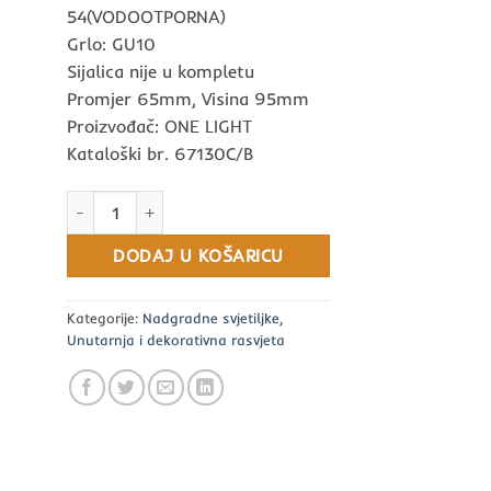
54(VODOOTPORNA)
Grlo: GU10
Sijalica nije u kompletu
Promjer 65mm, Visina 95mm
Proizvođač: ONE LIGHT
Kataloški br. 67130C/B
Vanjska nadgradna svjetiljka crna količina
DODAJ U KOŠARICU
Kategorije:
Nadgradne svjetiljke
,
Unutarnja i dekorativna rasvjeta