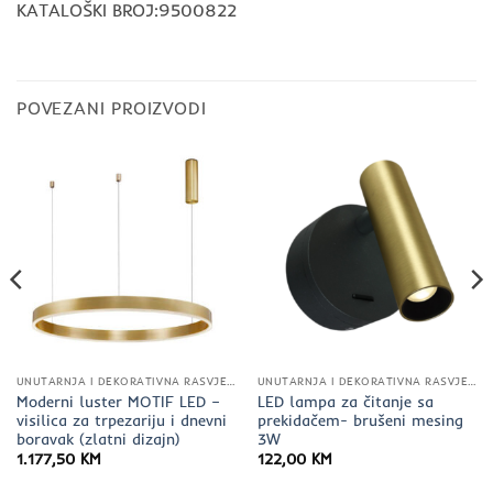
KATALOŠKI BROJ:9500822
POVEZANI PROIZVODI
UNUTARNJA I DEKORATIVNA RASVJETA
UNUTARNJA I DEKORATIVNA RASVJETA
Moderni luster MOTIF LED –
LED lampa za čitanje sa
visilica za trpezariju i dnevni
prekidačem- brušeni mesing
boravak (zlatni dizajn)
3W
1.177,50
KM
122,00
KM