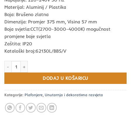
Materijal: Aluminij / Plastika
Boja: Brušeno zlatna
Dimenzija: Promjer 375 mm, Visina 57 mm
Boja svjetla:CCT(2700-3000-4000K) mogučnost
promjene boje svjetla
Zaštita: IP20
Kataloški broj:62130L/BBS/V
Plafonjera LED 30W CCT brušeno zlatna Ø375 mm ONE LIGHT kol
DODAJ U KOŠARICU
Kategorije:
Plafonjere
,
Unutarnja i dekorativna rasvjeta