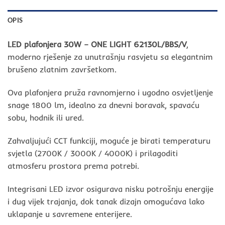
OPIS
LED plafonjera 30W – ONE LIGHT 62130L/BBS/V
,
moderno rješenje za unutrašnju rasvjetu sa elegantnim
brušeno zlatnim završetkom.
Ova plafonjera pruža ravnomjerno i ugodno osvjetljenje
snage 1800 lm, idealno za dnevni boravak, spavaću
sobu, hodnik ili ured.
Zahvaljujući CCT funkciji, moguće je birati temperaturu
svjetla (2700K / 3000K / 4000K) i prilagoditi
atmosferu prostora prema potrebi.
Integrisani LED izvor osigurava nisku potrošnju energije
i dug vijek trajanja, dok tanak dizajn omogućava lako
uklapanje u savremene enterijere.