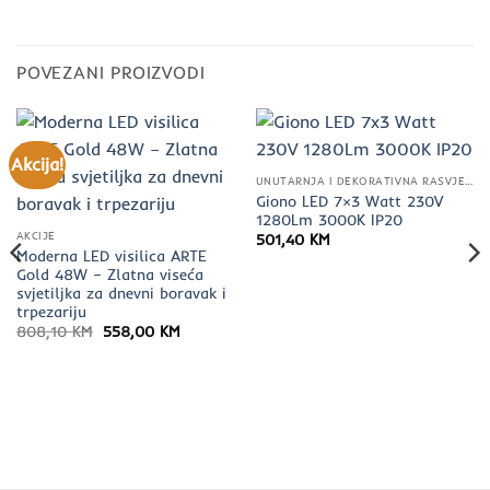
POVEZANI PROIZVODI
Akcija!
UNUTARNJA I DEKORATIVNA RASVJETA
Giono LED 7×3 Watt 230V
1280Lm 3000K IP20
AKCIJE
501,40
KM
Moderna LED visilica ARTE
Gold 48W – Zlatna viseća
svjetiljka za dnevni boravak i
trpezariju
Izvorna
Trenutna
808,10
KM
558,00
KM
cijena
cijena
bila
je:
je:
558,00 KM.
808,10 KM.