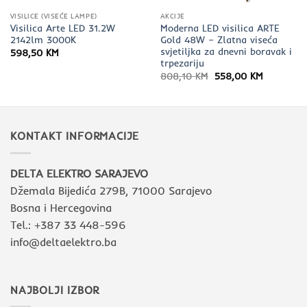
VISILICE (VISEĆE LAMPE)
AKCIJE
Visilica Arte LED 31.2W
Moderna LED visilica ARTE
2142lm 3000K
Gold 48W – Zlatna viseća
svjetiljka za dnevni boravak i
598,50
KM
trpezariju
Izvorna
Trenutna
808,10
KM
558,00
KM
cijena
cijena
bila
je:
je:
558,00 K
808,10 KM.
KONTAKT INFORMACIJE
DELTA ELEKTRO SARAJEVO
Džemala Bijedića 279B, 71000 Sarajevo
Bosna i Hercegovina
Tel.: +387 33 448-596
info@deltaelektro.ba
NAJBOLJI IZBOR