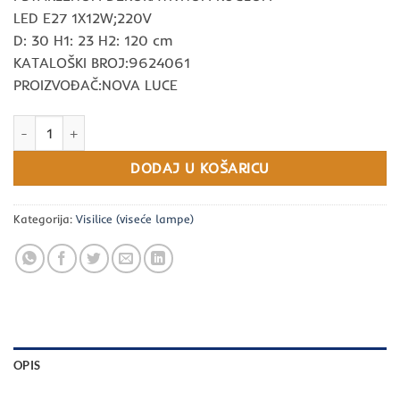
LED E27 1X12W;220V
D: 30 H1: 23 H2: 120 cm
KATALOŠKI BROJ:9624061
PROIZVOĐAČ:NOVA LUCE
LATO LED E27 1X12W;220V količina
DODAJ U KOŠARICU
Kategorija:
Visilice (viseće lampe)
OPIS