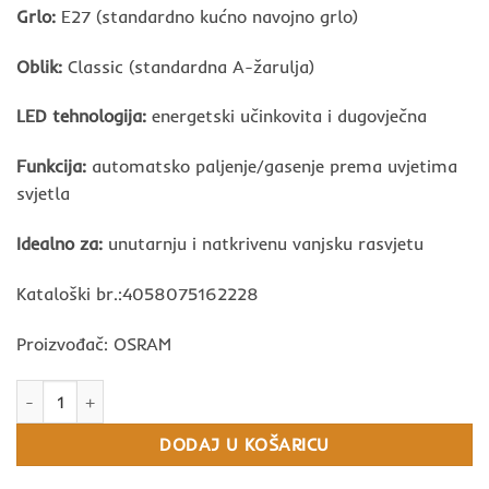
Grlo:
E27 (standardno kućno navojno grlo)
Oblik:
Classic (standardna A-žarulja)
LED tehnologija:
energetski učinkovita i dugovječna
Funkcija:
automatsko paljenje/gasenje prema uvjetima
svjetla
Idealno za:
unutarnju i natkrivenu vanjsku rasvjetu
Kataloški br.:4058075162228
Proizvođač: OSRAM
LED sijalica E27 sa senzorom OSRAM količina
DODAJ U KOŠARICU