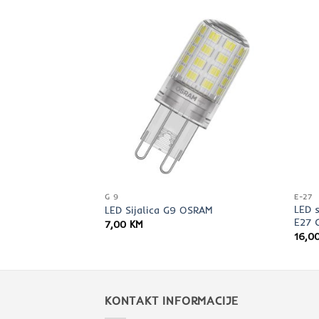
G 9
E-27
 LEDspot 4.6-50W
LED 
LED Sijalica G9 OSRAM
E27 
7,00
KM
16,0
KONTAKT INFORMACIJE