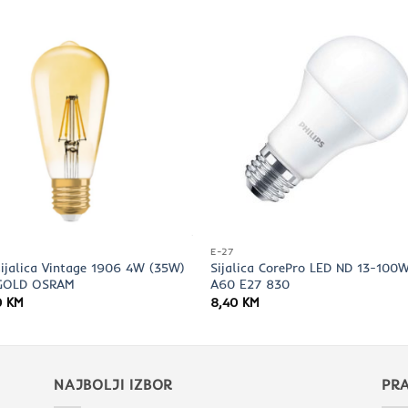
E-27
sijalica Vintage 1906 4W (35W)
Sijalica CorePro LED ND 13-100
GOLD OSRAM
A60 E27 830
0
KM
8,40
KM
NAJBOLJI IZBOR
PRA