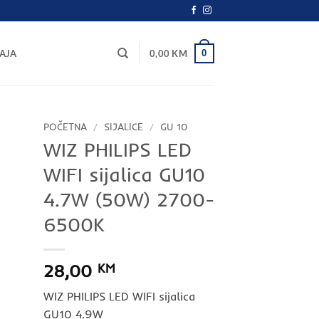
0
AJA
0,00
KM
POČETNA
/
SIJALICE
/
GU 10
WIZ PHILIPS LED
WIFI sijalica GU10
4.7W (50W) 2700-
6500K
28,00
KM
WIZ PHILIPS LED WIFI sijalica
GU10 4.9W