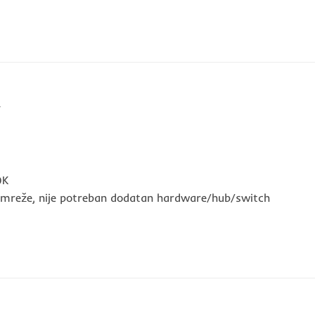
W
0K
i mreže, nije potreban dodatan hardware/hub/switch