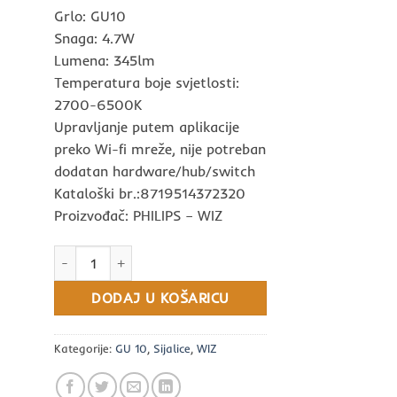
Grlo: GU10
Snaga: 4.7W
Lumena: 345lm
Temperatura boje svjetlosti:
2700-6500K
Upravljanje putem aplikacije
preko Wi-fi mreže, nije potreban
dodatan hardware/hub/switch
Kataloški br.:8719514372320
Proizvođač: PHILIPS – WIZ
WIZ PHILIPS LED WIFI sijalica GU10 4.7W (50W) 2700-650
DODAJ U KOŠARICU
Kategorije:
GU 10
,
Sijalice
,
WIZ