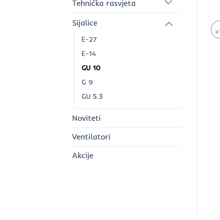
Tehnička rasvjeta
Sijalice
E-27
E-14
GU 10
G 9
GU 5.3
Noviteti
Ventilatori
Akcije