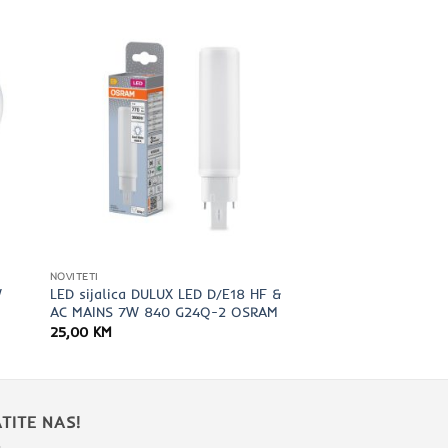
NOVITETI
W
LED sijalica DULUX LED D/E18 HF &
AC MAINS 7W 840 G24Q-2 OSRAM
25,00
KM
TITE NAS!