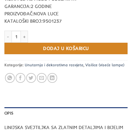
GARANCIJA:2 GODINE
PROIZVOĐAČ:NOVA LUCE
KATALOŠKI BROJ:9501237
LINIJSKA SVEJTILJKA SA ZLATNIM DETALJIMA I BIJELIM KUGLAMA k
DODAJ U KOŠARICU
Kategorije:
Unutarnja i dekorativna rasvjeta
,
Visilice (viseće lampe)
OPIS
LINIJSKA SVEJTILJKA SA ZLATNIM DETALJIMA I BIJELIM