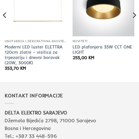
UNUTARNJA I DEKORATIVNA RASVJETA
NOVITETI
Moderni LED luster ELETTRA
LED plafonjera 35W CCT ONE
120cm zlatni – visilica za
LIGHT
trpezariju i dnevni boravak
255,00
KM
(20W, 3000K)
353,70
KM
KONTAKT INFORMACIJE
DELTA ELEKTRO SARAJEVO
Džemala Bijedića 279B, 71000 Sarajevo
Bosna i Hercegovina
Tel.: +387 33 448-596