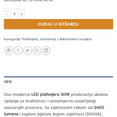
LED plafonjera 30W 2400lm – moderna stropna rasvjeta 48cm (30
DODAJ U KOŠARICU
Kategorije:
Plafonjere
,
Unutarnja i dekorativna rasvjeta
OPIS
Ova moderna
LED plafonjera 30W
predstavlja idealno
rješenje za kvalitetno i ravnomjerno osvjetljenje
unutarnjih prostora. Sa svjetlosnim tokom od
2400
lumena
i toplom bijelom bojom svjetlosti (3000K),