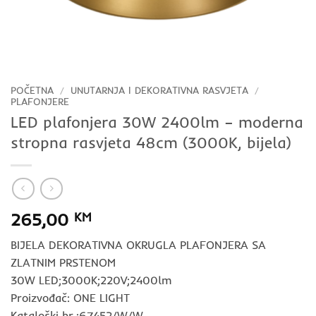
POČETNA
/
UNUTARNJA I DEKORATIVNA RASVJETA
/
PLAFONJERE
LED plafonjera 30W 2400lm – moderna
stropna rasvjeta 48cm (3000K, bijela)
265,00
KM
BIJELA DEKORATIVNA OKRUGLA PLAFONJERA SA
ZLATNIM PRSTENOM
30W LED;3000K;220V;2400lm
Proizvođač: ONE LIGHT
Kataloški br.:67452/W/W