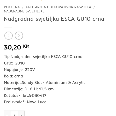
POČETNA
/
UNUTARNJA I DEKORATIVNA RASVJETA
/
NADGRADNE SVJETILJKE
Nadgradna svjetiljka ESCA GU10 crna
30,20
KM
Tip:Nadgradna svjetiljka ESCA GU10 crna
Grlo: GU10
Napajanje: 220V
Boja: crna
Materijal:Sandy Black Aluminium & Acrylic
Dimenzije: D: 6 H: 12.5 cm
Kataloški br.:9030417
Proizvođač: Nova Luce
Nadgradna svjetiljka ESCA GU10 crna količina