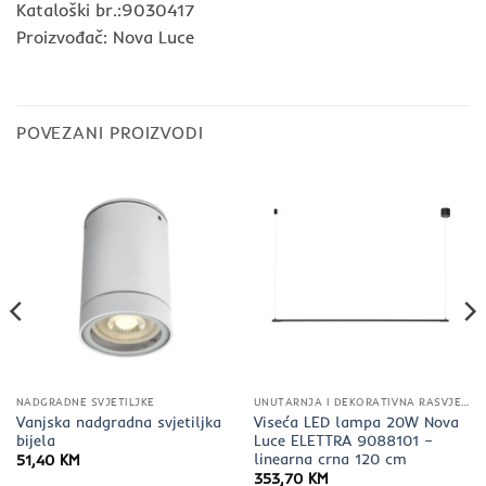
Kataloški br.:9030417
Proizvođač: Nova Luce
POVEZANI PROIZVODI
NADGRADNE SVJETILJKE
UNUTARNJA I DEKORATIVNA RASVJETA
Vanjska nadgradna svjetiljka
Viseća LED lampa 20W Nova
bijela
Luce ELETTRA 9088101 –
linearna crna 120 cm
51,40
KM
353,70
KM