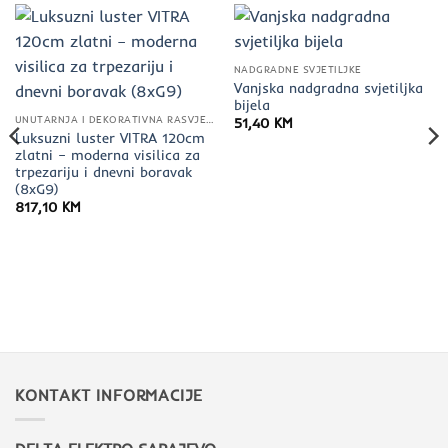
NADGRADNE SVJETILJKE
Vanjska nadgradna svjetiljka
bijela
UNUTARNJA I DEKORATIVNA RASVJETA
51,40
KM
Luksuzni luster VITRA 120cm
zlatni – moderna visilica za
trpezariju i dnevni boravak
(8xG9)
817,10
KM
a
KM.
KONTAKT INFORMACIJE