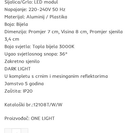
Sijalica/Grlo: LED modul
Napajanje: 220-240V 50 Hz
Materijal: Aluminij / Plastika
Boja: Bijela
Dimenzija: Promjer 7 cm, Visina 8 cm, Promjer sjenila
3,4 cm
Boja svjetla: Topla bijela 3000K
Ugao svjetlosnog snopa: 36°
Zakretno sjenilo
DARK LIGHT
U kompletu s crnim i mesinganim reflektorima
Jamstvo 5 godina
Zaštita: IP20
Kataloški br.:12108T/W/W
Proizvođač: ONE LIGHT
Nadgradna svjetiljka LED 8W, 3000K, PROM 70, DARK LIGHT, bijel