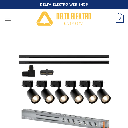
Skip
DELTA ELEKTRO WEB SHOP
to
content
0