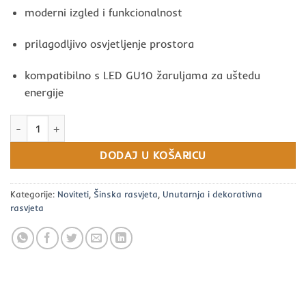
moderni izgled i funkcionalnost
prilagodljivo osvjetljenje prostora
kompatibilno s LED GU10 žaruljama za uštedu
energije
OSRAM CRNI SET ELEMENTAL ŠINA 2x1m+6 REFLEKTORA (GU10) ko
DODAJ U KOŠARICU
Kategorije:
Noviteti
,
Šinska rasvjeta
,
Unutarnja i dekorativna
rasvjeta