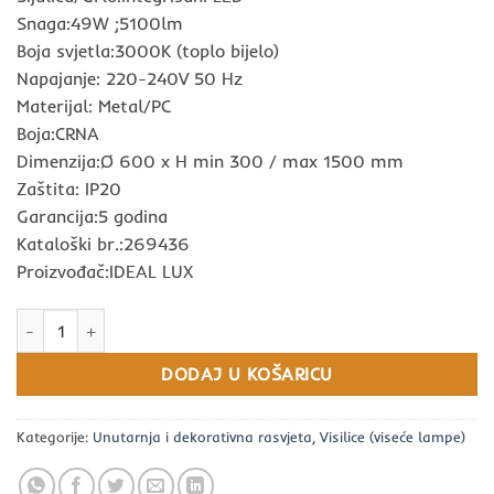
Snaga:49W ;5100lm
Boja svjetla:3000K (toplo bijelo)
Napajanje: 220-240V 50 Hz
Materijal: Metal/PC
Boja:CRNA
Dimenzija:Ø 600 x H min 300 / max 1500 mm
Zaštita: IP20
Garancija:5 godina
Kataloški br.:269436
Proizvođač:IDEAL LUX
Oz sp d60 on-off 3000K CRNI IDEAL LUX količina
DODAJ U KOŠARICU
Kategorije:
Unutarnja i dekorativna rasvjeta
,
Visilice (viseće lampe)