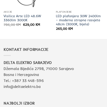
AKCIJE
PLAFONJERE
Visilica Arte LED 48.6W
LED plafonjera 30W 2400lm
3360lm 3000K
– moderna stropna rasvjeta
48cm (3000K, bijela)
Izvorna
Trenutna
786,00
KM
629,00
KM
cijena
cijena
265,00
KM
bila
je:
je:
629,00 KM.
786,00 KM.
KONTAKT INFORMACIJE
DELTA ELEKTRO SARAJEVO
Džemala Bijedića 279B, 71000 Sarajevo
Bosna i Hercegovina
Tel.: +387 33 448-596
info@deltaelektro.ba
NAJBOLJI IZBOR