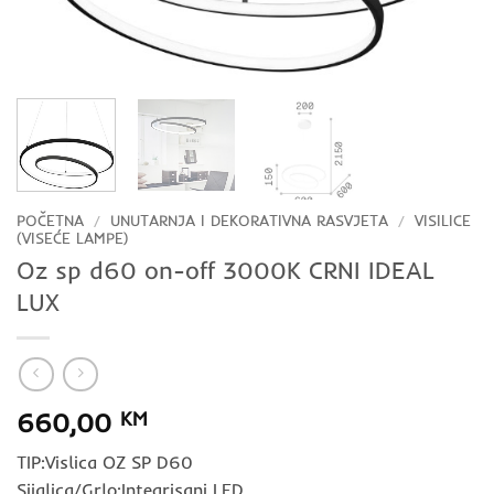
POČETNA
/
UNUTARNJA I DEKORATIVNA RASVJETA
/
VISILICE
(VISEĆE LAMPE)
Oz sp d60 on-off 3000K CRNI IDEAL
LUX
660,00
KM
TIP:Vislica OZ SP D60
Sijalica/Grlo:Integrisani LED