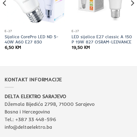
E-27
E-27
Sijalica CorePro LED ND 5-
LED sijalica E27 classic A 150
40W A60 E27 830
P 19W 827 OSRAM-LEDVANCE
6,50
KM
19,50
KM
KONTAKT INFORMACIJE
DELTA ELEKTRO SARAJEVO
Džemala Bijedića 279B, 71000 Sarajevo
Bosna i Hercegovina
Tel.: +387 33 448-596
info@deltaelektro.ba