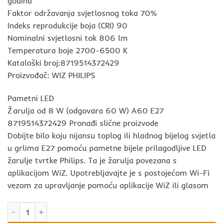
godina
Faktor održavanja svjetlosnog toka 70%
Indeks reprodukcije boja (CRI) 90
Nominalni svjetlosni tok 806 lm
Temperatura boje 2700-6500 K
Kataloški broj:8719514372429
Proizvođač: WIZ PHILIPS
Pametni LED
Žarulja od 8 W (odgovara 60 W) A60 E27
8719514372429 Pronađi slične proizvode
Dobijte bilo koju nijansu toplog ili hladnog bijelog svjetla
u grlima E27 pomoću pametne bijele prilagodljive LED
žarulje tvrtke Philips. Ta je žarulja povezana s
aplikacijom WiZ. Upotrebljavajte je s postojećom Wi-Fi
vezom za upravljanje pomoću aplikacije WiZ ili glasom
Pametna WIZ PHILIPS sijalica 8W(60W) 806lm 2700-6500K količ