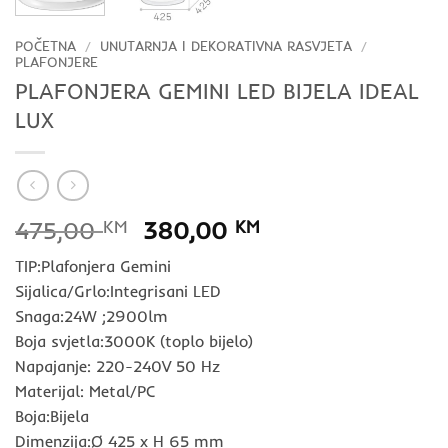
POČETNA
/
UNUTARNJA I DEKORATIVNA RASVJETA
/
PLAFONJERE
PLAFONJERA GEMINI LED BIJELA IDEAL
LUX
Izvorna
Trenutna
475,00
KM
380,00
KM
cijena
cijena
TIP:Plafonjera Gemini
bila
je:
Sijalica/Grlo:Integrisani LED
je:
380,00 KM.
Snaga:24W ;2900lm
475,00 KM.
Boja svjetla:3000K (toplo bijelo)
Napajanje: 220-240V 50 Hz
Materijal: Metal/PC
Boja:Bijela
Dimenzija:Ø 425 x H 65 mm