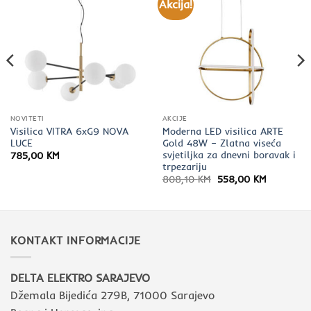
Akcija!
NOVITETI
AKCIJE
Visilica VITRA 6xG9 NOVA
Moderna LED visilica ARTE
LUCE
Gold 48W – Zlatna viseća
svjetiljka za dnevni boravak i
785,00
KM
trpezariju
Izvorna
Trenutna
808,10
KM
558,00
KM
cijena
cijena
bila
je:
je:
558,00 K
808,10 KM.
KONTAKT INFORMACIJE
DELTA ELEKTRO SARAJEVO
Džemala Bijedića 279B, 71000 Sarajevo