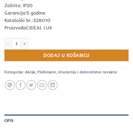
Zaštita: IP20
Garancija:5 godina
Kataloški br.:328010
Proizvođač:IDEAL LUX
PLAFONJERA GEMINI LED BIJELA IDEAL LUX količina
DODAJ U KOŠARICU
Kategorije:
Akcije
,
Plafonjere
,
Unutarnja i dekorativna rasvjeta
OPIS