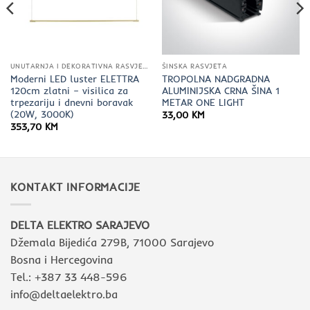
UNUTARNJA I DEKORATIVNA RASVJETA
ŠINSKA RASVJETA
Moderni LED luster ELETTRA
TROPOLNA NADGRADNA
120cm zlatni – visilica za
ALUMINIJSKA CRNA ŠINA 1
trpezariju i dnevni boravak
METAR ONE LIGHT
(20W, 3000K)
33,00
KM
353,70
KM
KONTAKT INFORMACIJE
DELTA ELEKTRO SARAJEVO
Džemala Bijedića 279B, 71000 Sarajevo
Bosna i Hercegovina
Tel.: +387 33 448-596
info@deltaelektro.ba