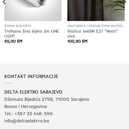
ŠINSKA RASVJETA
UNUTARNJA I DEKORATIVNA RASVJETA
Trofazna šina bijela 2m ONE
Visilica 1x40W E27 “Notti”
LIGHT
siva
65,00
KM
100,90
KM
KONTAKT INFORMACIJE
DELTA ELEKTRO SARAJEVO
Džemala Bijedića 279B, 71000 Sarajevo
Bosna i Hercegovina
Tel.: +387 33 448-596
info@deltaelektro.ba