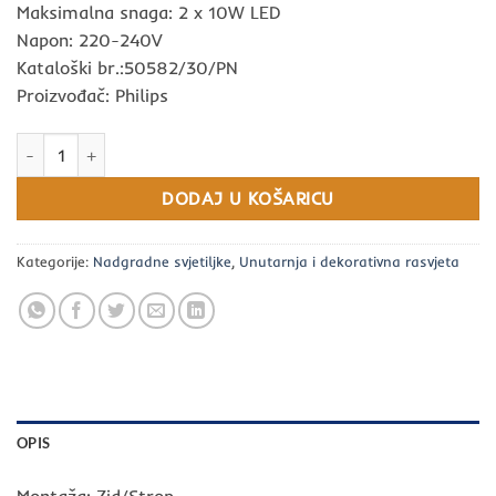
Maksimalna snaga: 2 x 10W LED
Napon: 220-240V
Kataloški br.:50582/30/PN
Proizvođač: Philips
PONGEE REFLEKTOR 2×GU10/MAX.10W/230V CRNI PHILIPS količina
DODAJ U KOŠARICU
Kategorije:
Nadgradne svjetiljke
,
Unutarnja i dekorativna rasvjeta
OPIS