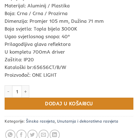
Materijal: Aluminij / Plastika
Boja: Crna / Crna / Prozirna
Dimenzija: Promjer 105 mm, Dužina 71 mm
Boja svjetla: Topla bijela 3000K
Ugao svjetlosnog snopa: 40°
Prilagodljiva glava reflektora
U kompletu 700mA driver
Zaštita: IP20
Kataloški br:65656CT/B/W
Proizvođač: ONE LIGHT
Reflektor za šine LED 24W 3000K IP20 230V DARK LIGHT crni - O
DODAJ U KOŠARICU
Kategorije:
Šinska rasvjeta
,
Unutarnja i dekorativna rasvjeta