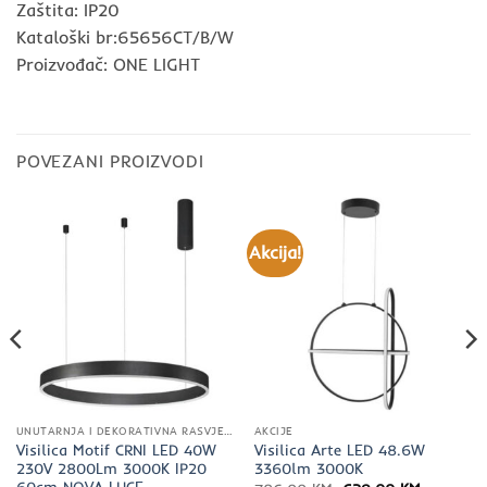
Zaštita: IP20
Kataloški br:65656CT/B/W
Proizvođač: ONE LIGHT
POVEZANI PROIZVODI
Akcija!
UNUTARNJA I DEKORATIVNA RASVJETA
AKCIJE
Visilica Motif CRNI LED 40W
Visilica Arte LED 48.6W
230V 2800Lm 3000K IP20
3360lm 3000K
60cm NOVA LUCE