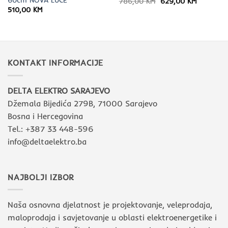
Izvorna
Trenutna
786,00
KM
629,00
KM
cijena
cijena
510,00
KM
bila
je:
je:
629,00 K
786,00 KM.
KONTAKT INFORMACIJE
DELTA ELEKTRO SARAJEVO
Džemala Bijedića 279B, 71000 Sarajevo
Bosna i Hercegovina
Tel.: +387 33 448-596
info@deltaelektro.ba
NAJBOLJI IZBOR
Naša osnovna djelatnost je projektovanje, veleprodaja,
maloprodaja i savjetovanje u oblasti elektroenergetike i