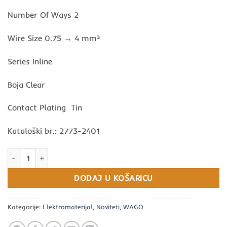
Number Of Ways 2
Wire Size 0.75 → 4 mm²
Series Inline
Boja Clear
Contact Plating Tin
Kataloški br.: 2773-2401
WAGO Inline Series Splice Connector, 2-Way, 0.75 → 4 mm² Wire
DODAJ U KOŠARICU
Kategorije:
Elektromaterijal
,
Noviteti
,
WAGO