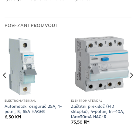
POVEZANI PROIZVODI
ELEKTROMATERIJAL
ELEKTROMATERIJAL
Automatski osigurač 25A, 1-
Zaštitni prekidač (FID
polni, B, 6kA HAGER
sklopka), 4-polan, In=40A,
IΔn=30mA HAGER
6,50
KM
75,50
KM