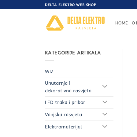
Skip
DELTA ELEKTRO WEB SHOP
to
content
HOME
O
KATEGORIJE ARTIKALA
WIZ
Unutarnja i
dekorativna rasvjeta
LED traka i pribor
Vanjska rasvjeta
Elektromaterijal