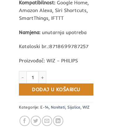
Kompatibilnost:
Google Home,
Amazon Alexa, Siri Shortcuts,
SmartThings, IFTTT
Namjena:
unutarnja upotreba
Kataloski br.:8718699787257
Proizvođač: WIZ – PHILIPS
WIZ sijalica E14 grlo količina
DODAJ U KOŠARICU
Kategorije:
E-14
,
Noviteti
,
Sijalice
,
WIZ