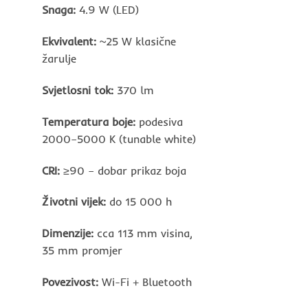
Snaga:
4.9 W (LED)
Ekvivalent:
~25 W klasične
žarulje
Svjetlosni tok:
370 lm
Temperatura boje:
podesiva
2000–5000 K (tunable white)
CRI:
≥90 – dobar prikaz boja
Životni vijek:
do 15 000 h
Dimenzije:
cca 113 mm visina,
35 mm promjer
Povezivost:
Wi-Fi + Bluetooth