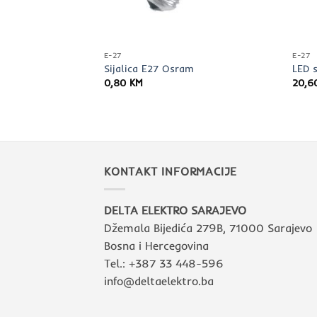
E-27
E-27
ED sijalica ND
Sijalica E27 Osram
LED 
7 830
0,80
KM
20,
KONTAKT INFORMACIJE
DELTA ELEKTRO SARAJEVO
Džemala Bijedića 279B, 71000 Sarajevo
Bosna i Hercegovina
Tel.: +387 33 448-596
info@deltaelektro.ba