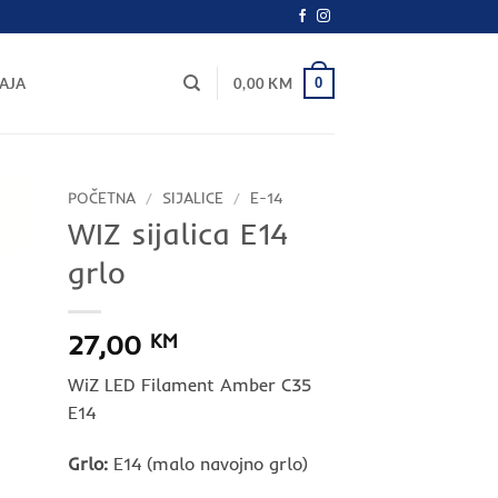
0
AJA
0,00
KM
POČETNA
/
SIJALICE
/
E-14
WIZ sijalica E14
grlo
27,00
KM
WiZ LED Filament Amber C35
E14
Grlo:
E14 (malo navojno grlo)