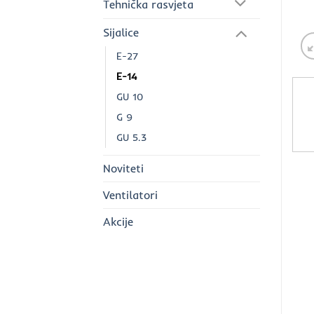
Tehnička rasvjeta
Sijalice
E-27
E-14
GU 10
G 9
GU 5.3
Noviteti
Ventilatori
Akcije