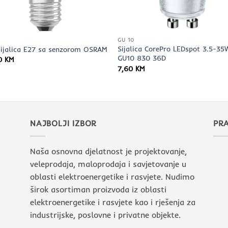
GU 10
Sijalica CorePro LEDspot 3.5-35
sijalica E27 sa senzorom OSRAM
GU10 830 36D
60
KM
7,60
KM
NAJBOLJI IZBOR
PRA
Naša osnovna djelatnost je projektovanje,
veleprodaja, maloprodaja i savjetovanje u
oblasti elektroenergetike i rasvjete. Nudimo
širok asortiman proizvoda iz oblasti
elektroenergetike i rasvjete kao i rješenja za
industrijske, poslovne i privatne objekte.