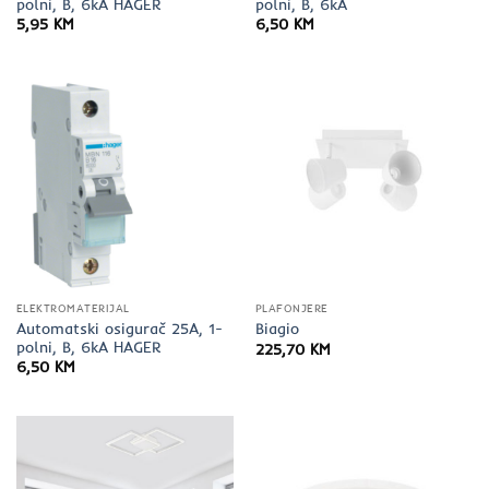
polni, B, 6kA HAGER
polni, B, 6kA
5,95
KM
6,50
KM
ELEKTROMATERIJAL
PLAFONJERE
Automatski osigurač 25A, 1-
Biagio
polni, B, 6kA HAGER
225,70
KM
6,50
KM