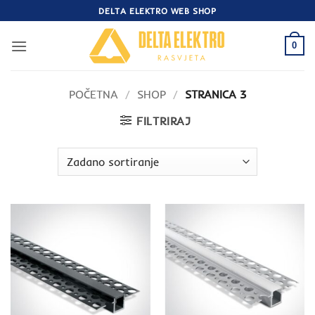
Skip
DELTA ELEKTRO WEB SHOP
to
content
0
POČETNA
/
SHOP
/
STRANICA 3
FILTRIRAJ