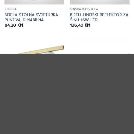
STOLNA
ŠINSKA RASVJETA
BIJELA STOLNA SVJETILJKA
BIJELI LINIJSKI REFLEKTOR ZA
PUNJIVA-DIMABILNA
ŠINU 16W LED
84,20
KM
136,40
KM
NADGRADNE SVJETILJKE
NADGRADNE SVJETILJKE
BINOMIO STROPNA
BINOMIO STROPNA
SVJETILJKA PL2 OTTONE G9 –
SVJETILJKA PL4 OTTONE G9 –
IDEAL LUX
IDEAL LUX
151,70
KM
232,60
KM