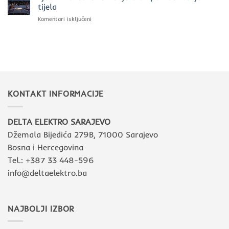
zašto
tijela
biramo
za
Komentari isključeni
Intra
Ljetni
Lighting
makeover
u
enterijera
savremenim
uz
interijerima
pomoć
rasvjetnih
tijela
KONTAKT INFORMACIJE
DELTA ELEKTRO SARAJEVO
Džemala Bijedića 279B, 71000 Sarajevo
Bosna i Hercegovina
Tel.: +387 33 448-596
info@deltaelektro.ba
NAJBOLJI IZBOR