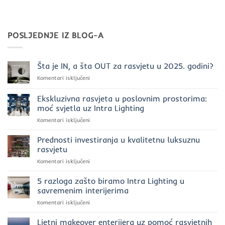
POSLJEDNJE IZ BLOG-A
Šta je IN, a šta OUT za rasvjetu u 2025. godini?
za
Komentari isključeni
Šta
je
Ekskluzivna rasvjeta u poslovnim prostorima:
IN,
moć svjetla uz Intra Lighting
a
za
Komentari isključeni
šta
Ekskluzivna
OUT
rasvjeta
za
Prednosti investiranja u kvalitetnu luksuznu
u
rasvjetu
rasvjetu
poslovnim
u
za
Komentari isključeni
prostorima:
2025.
Prednosti
moć
godini?
investiranja
5 razloga zašto biramo Intra Lighting u
svjetla
u
uz
savremenim interijerima
kvalitetnu
Intra
za
Komentari isključeni
luksuznu
Lighting
5
rasvjetu
razloga
Ljetni makeover enterijera uz pomoć rasvjetnih