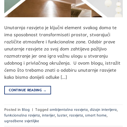
Unutarnja rasvjeta je ključni element svakog doma te
ima sposobnost transformisati prostor, stvarajući
različite atmosfere i funkcionalne zone. Odabir prave
unutarnje rasvjete za svoj dom zahtijeva pažljivo
razmatranje jer ona igra važnu ulogu u stvaranju
udobnog i privlačnog okruženja. U ovom blogu, istražit
ćemo što trebamo znati o odabiru unutarnje rasvjete
kako bismo donijeli odluke […]
CONTINUE READING
→
Posted in
Blog
|
Tagged
ambijentalna rasvjeta
,
dizajn interijera
,
funkcionalna ravjeta
,
interijer
,
luster
,
rasvjeta
,
smart home
,
ugradbene svjetiljke