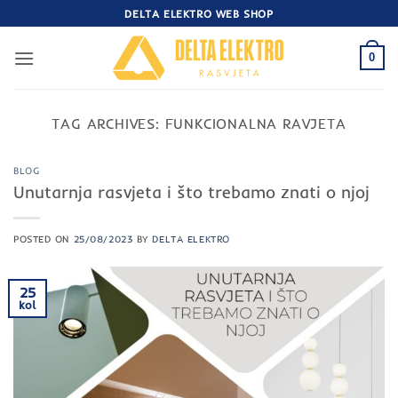
Skip
DELTA ELEKTRO WEB SHOP
to
content
0
TAG ARCHIVES:
FUNKCIONALNA RAVJETA
BLOG
Unutarnja rasvjeta i što trebamo znati o njoj
POSTED ON
25/08/2023
BY
DELTA ELEKTRO
25
kol