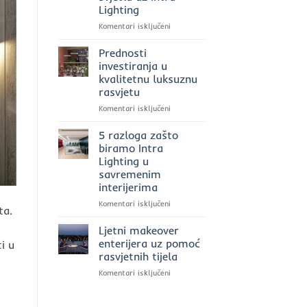
Lighting
za
rasvjetu
za
Komentari isključeni
u
Ekskluzivna
2025.
rasvjeta
Prednosti
godini?
u
investiranja u
poslovnim
kvalitetnu luksuznu
prostorima:
rasvjetu
moć
svjetla
za
Komentari isključeni
uz
Prednosti
Intra
investiranja
5 razloga zašto
Lighting
u
biramo Intra
kvalitetnu
Lighting u
luksuznu
savremenim
rasvjetu
interijerima
za
Komentari isključeni
ta.
5
razloga
Ljetni makeover
zašto
enterijera uz pomoć
i u
biramo
rasvjetnih tijela
Intra
za
Komentari isključeni
Lighting
Ljetni
u
makeover
savremenim
enterijera