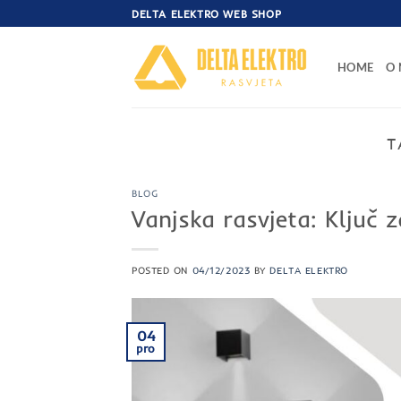
Skip
DELTA ELEKTRO WEB SHOP
to
content
HOME
O
T
BLOG
Vanjska rasvjeta: Ključ
POSTED ON
04/12/2023
BY
DELTA ELEKTRO
04
pro