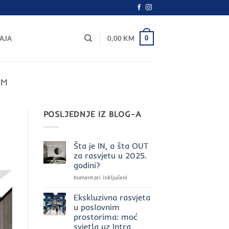
0
AJA
0,00
KM
OM
POSLJEDNJE IZ BLOG-A
Šta je IN, a šta OUT
za rasvjetu u 2025.
godini?
za
Komentari isključeni
Šta
je
Ekskluzivna rasvjeta
IN,
u poslovnim
a
prostorima: moć
šta
svjetla uz Intra
OUT