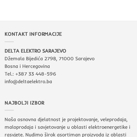
u
enterijera
savremenim
uz
interijerima
pomoć
rasvjetnih
tijela
KONTAKT INFORMACIJE
DELTA ELEKTRO SARAJEVO
Džemala Bijedića 279B, 71000 Sarajevo
Bosna i Hercegovina
Tel.: +387 33 448-596
info@deltaelektro.ba
NAJBOLJI IZBOR
Naša osnovna djelatnost je projektovanje, veleprodaja,
maloprodaja i savjetovanje u oblasti elektroenergetike i
rasvjete. Nudimo širok asortiman proizvoda iz oblasti