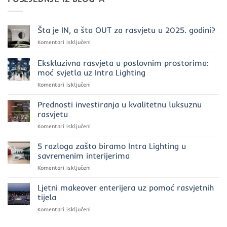
Šta je IN, a šta OUT za rasvjetu u 2025. godini?
za
Komentari isključeni
Šta
je
Ekskluzivna rasvjeta u poslovnim prostorima:
IN,
moć svjetla uz Intra Lighting
a
za
Komentari isključeni
šta
Ekskluzivna
OUT
rasvjeta
za
Prednosti investiranja u kvalitetnu luksuznu
u
rasvjetu
rasvjetu
poslovnim
u
za
Komentari isključeni
prostorima:
2025.
Prednosti
moć
godini?
investiranja
5 razloga zašto biramo Intra Lighting u
svjetla
u
uz
savremenim interijerima
kvalitetnu
Intra
za
Komentari isključeni
luksuznu
Lighting
5
rasvjetu
razloga
Ljetni makeover enterijera uz pomoć rasvjetnih
zašto
tijela
biramo
za
Komentari isključeni
Intra
Ljetni
Lighting
makeover