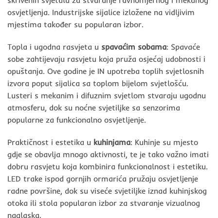
skrivenih svjetala za stvaranje ravnomjernog i mekanog
osvjetljenja. Industrijske sijalice izložene na vidljivim
mjestima također su popularan izbor.
Topla i ugodna rasvjeta u
spavaćim sobama
: Spavaće
sobe zahtijevaju rasvjetu koja pruža osjećaj udobnosti i
opuštanja. Ove godine je IN upotreba toplih svjetlosnih
izvora poput sijalica sa toplom bijelom svjetlošću.
Lusteri s mekanim i difuznim svjetlom stvaraju ugodnu
atmosferu, dok su noćne svjetiljke sa senzorima
popularne za funkcionalno osvjetljenje.
Praktičnost i estetika u
kuhinjama
: Kuhinje su mjesto
gdje se obavlja mnogo aktivnosti, te je tako važno imati
dobru rasvjetu koja kombinira funkcionalnost i estetiku.
LED trake ispod gornjih ormarića pružaju osvjetljenje
radne površine, dok su viseće svjetiljke iznad kuhinjskog
otoka ili stola popularan izbor za stvaranje vizualnog
naglaska.