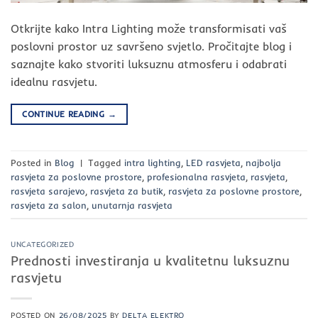
Otkrijte kako Intra Lighting može transformisati vaš
poslovni prostor uz savršeno svjetlo. Pročitajte blog i
saznajte kako stvoriti luksuznu atmosferu i odabrati
idealnu rasvjetu.
CONTINUE READING
→
Posted in
Blog
|
Tagged
intra lighting
,
LED rasvjeta
,
najbolja
rasvjeta za poslovne prostore
,
profesionalna rasvjeta
,
rasvjeta
,
rasvjeta sarajevo
,
rasvjeta za butik
,
rasvjeta za poslovne prostore
,
rasvjeta za salon
,
unutarnja rasvjeta
UNCATEGORIZED
Prednosti investiranja u kvalitetnu luksuznu
rasvjetu
POSTED ON
26/08/2025
BY
DELTA ELEKTRO