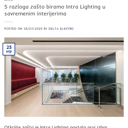
5 razloga zašto biramo Intra Lighting u
savremenim interijerima
POSTED ON
23/07/2025
BY
DELTA ELEKTRO
23
srp
Otkrijte zašto je Intra Lighting postala prvi izbor