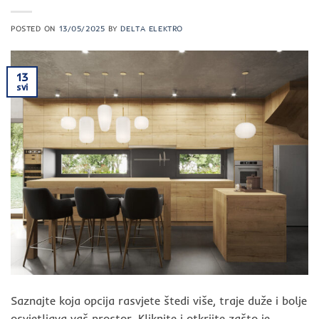
POSTED ON
13/05/2025
BY
DELTA ELEKTRO
13
svi
Saznajte koja opcija rasvjete štedi više, traje duže i bolje
osvjetljava vaš prostor. Kliknite i otkrijte zašto je