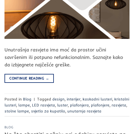
Unutrašnja rasvjeta ima moć da prostor učini
savršenim ili potpuno nefunkcionalnim. Saznajte kako
da izbjegnete najčešće greške.
CONTINUE READING
→
Posted in
Blog
|
Tagged
design
,
interijer
,
kaskadni lusteri
,
kristalni
lusteri
,
lampe
,
LED rasvjeta
,
luster
,
plafonjera
,
plafonjere
,
rasvjeta
,
stolne lampe
,
svjetlo za kupatilo
,
unutarnja rasvjeta
BLOG