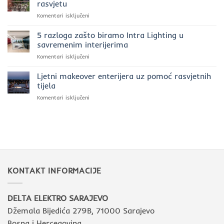
rasvjetu
rasvjetu
poslovnim
u
za
Komentari isključeni
prostorima:
2025.
Prednosti
moć
godini?
investiranja
5 razloga zašto biramo Intra Lighting u
svjetla
u
uz
savremenim interijerima
kvalitetnu
Intra
za
Komentari isključeni
luksuznu
Lighting
5
rasvjetu
razloga
Ljetni makeover enterijera uz pomoć rasvjetnih
zašto
tijela
biramo
za
Komentari isključeni
Intra
Ljetni
Lighting
makeover
u
enterijera
savremenim
uz
interijerima
pomoć
rasvjetnih
tijela
KONTAKT INFORMACIJE
DELTA ELEKTRO SARAJEVO
Džemala Bijedića 279B, 71000 Sarajevo
Bosna i Hercegovina