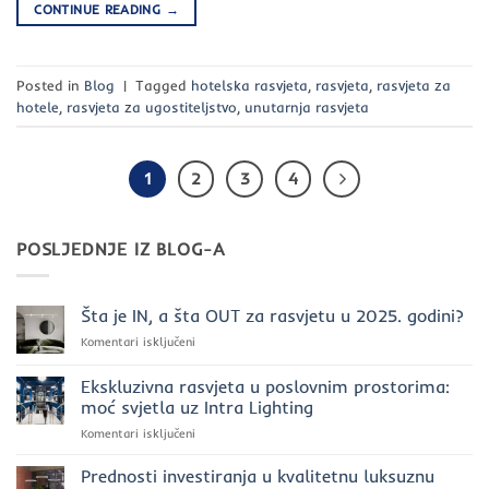
CONTINUE READING
→
Posted in
Blog
|
Tagged
hotelska rasvjeta
,
rasvjeta
,
rasvjeta za
hotele
,
rasvjeta za ugostiteljstvo
,
unutarnja rasvjeta
1
2
3
4
POSLJEDNJE IZ BLOG-A
Šta je IN, a šta OUT za rasvjetu u 2025. godini?
za
Komentari isključeni
Šta
je
Ekskluzivna rasvjeta u poslovnim prostorima:
IN,
moć svjetla uz Intra Lighting
a
za
Komentari isključeni
šta
Ekskluzivna
OUT
rasvjeta
za
Prednosti investiranja u kvalitetnu luksuznu
u